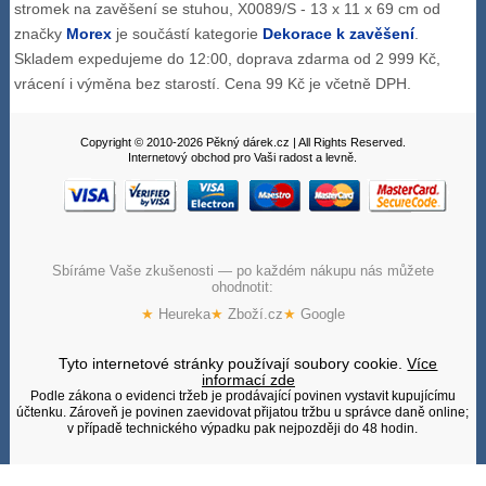
stromek na zavěšení se stuhou, X0089/S - 13 x 11 x 69 cm od
značky
Morex
je součástí kategorie
Dekorace k zavěšení
.
Skladem expedujeme do 12:00, doprava zdarma od 2 999 Kč,
vrácení i výměna bez starostí. Cena 99 Kč je včetně DPH.
Copyright © 2010-2026 Pěkný dárek.cz | All Rights Reserved.
Internetový obchod pro Vaši radost a levně.
Sbíráme Vaše zkušenosti — po každém nákupu nás můžete
ohodnotit:
★
Heureka
★
Zboží.cz
★
Google
Tyto internetové stránky používají soubory cookie.
Více
informací zde
Podle zákona o evidenci tržeb je prodávající povinen vystavit kupujícímu
účtenku. Zároveň je povinen zaevidovat přijatou tržbu u správce daně online;
v případě technického výpadku pak nejpozději do 48 hodin.