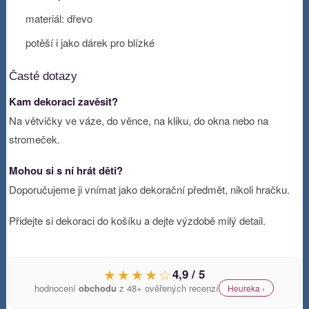
materiál: dřevo
potěší i jako dárek pro blízké
Časté dotazy
Kam dekoraci zavěsit?
Na větvičky ve váze, do věnce, na kliku, do okna nebo na
stromeček.
Mohou si s ní hrát děti?
Doporučujeme ji vnímat jako dekorační předmět, nikoli hračku.
Přidejte si dekoraci do košíku a dejte výzdobě milý detail.
★★★★☆
4,9 / 5
hodnocení
obchodu
z 48+ ověřených recenzí
Heureka ›