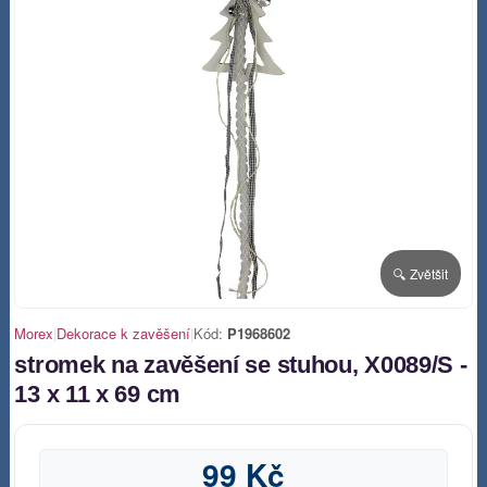
🔍 Zvětšit
Morex
|
Dekorace k zavěšení
|
Kód:
P1968602
stromek na zavěšení se stuhou, X0089/S -
13 x 11 x 69 cm
99 Kč