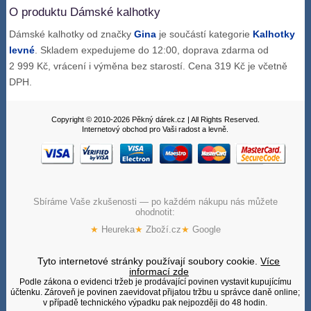
O produktu Dámské kalhotky
Dámské kalhotky od značky
Gina
je součástí kategorie
Kalhotky
levné
. Skladem expedujeme do 12:00, doprava zdarma od
2 999 Kč, vrácení i výměna bez starostí. Cena 319 Kč je včetně
DPH.
Copyright © 2010-2026 Pěkný dárek.cz | All Rights Reserved.
Internetový obchod pro Vaši radost a levně.
Sbíráme Vaše zkušenosti — po každém nákupu nás můžete
ohodnotit:
★
Heureka
★
Zboží.cz
★
Google
Tyto internetové stránky používají soubory cookie.
Více
informací zde
Podle zákona o evidenci tržeb je prodávající povinen vystavit kupujícímu
účtenku. Zároveň je povinen zaevidovat přijatou tržbu u správce daně online;
v případě technického výpadku pak nejpozději do 48 hodin.