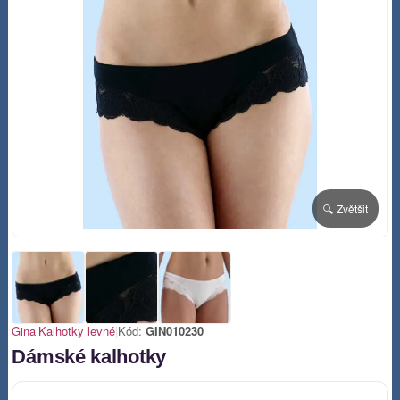
🔍 Zvětšit
Gina
|
Kalhotky levné
|
Kód:
GIN010230
Dámské kalhotky