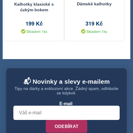
Dámské kalhotky
Kalhotky klasické s
úzkým bokem
199 Kč
319 Kč
Skladem 1ks
Skladem 1ks
📬 Novinky a slevy e-mailem
Tipy na dárky a exkluzivní akce. Žádný spam, odhlásíte
se kdykoli.
E-mail
ODEBÍRAT