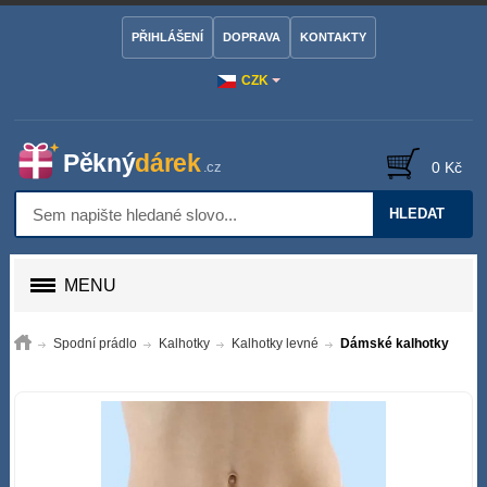
PŘIHLÁŠENÍ
DOPRAVA
KONTAKTY
CZK
0 Kč
HLEDAT
MENU
Spodní prádlo
Kalhotky
Kalhotky levné
Dámské kalhotky