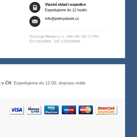
Vlastní sklad i expedice
Expedujeme do 12 hodin.
info@peknydarek.cz
Provozuje Mikaton s.r.o., Pitín 355, 687 71 Pitín
IČO 03220800 · DIČ CZ03220800
m v ČR
. Expedujeme do 12:00, dopravu máte