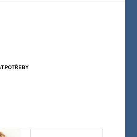
.
ST.POTŘEBY