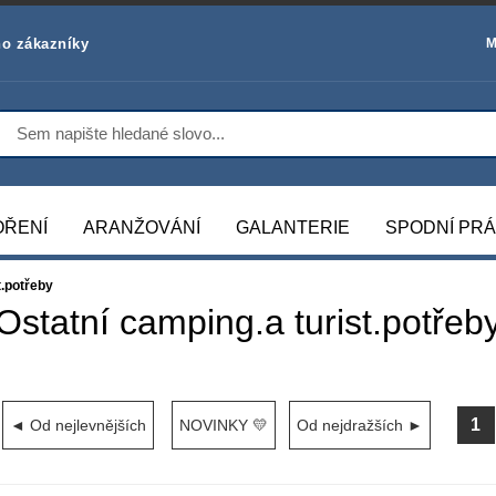
o zákazníky
M
OŘENÍ
ARANŽOVÁNÍ
GALANTERIE
SPODNÍ PR
t.potřeby
Ostatní camping.a turist.potřeb
1
◄ Od nejlevnějších
NOVINKY 💛
Od nejdražších ►