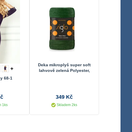
Deka mikroplyš super soft
+
lahvově zelená Polyester,
130/170 cm
y 68-1
Kč
349 Kč
 1ks
Skladem 2ks