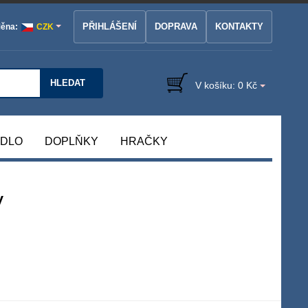
PŘIHLÁŠENÍ
DOPRAVA
KONTAKTY
ěna:
CZK
HLEDAT
V košíku:
0 Kč
ÁDLO
DOPLŇKY
HRAČKY
y