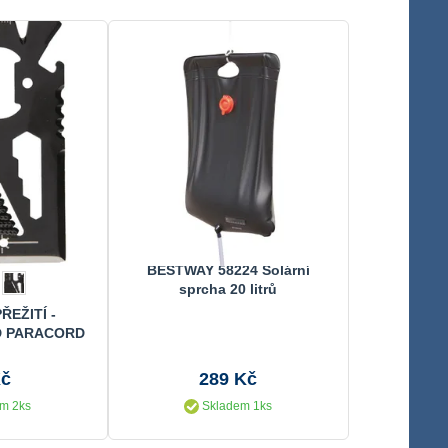
BESTWAY 58224 Solární
sprcha 20 litrů
ŘEŽITÍ -
D PARACORD
Kč
289 Kč
m 2ks
Skladem 1ks