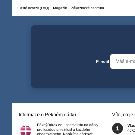
Časté dotazy (FAQ)
Magazín
Zákaznické centrum
E-mail
Informace o Pěkném dárku
Víte, co j
PěknýDárek.cz – specialista na dárky
Vlas
pro každou příležitost a každého
925
obdarovaného. Nabízíme dárkové