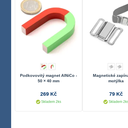
Podkovovitý magnet AlNiCo -
Magnetické zapín
50 × 40 mm
motýlka
269 Kč
79 Kč
Skladem 2ks
Skladem 2k