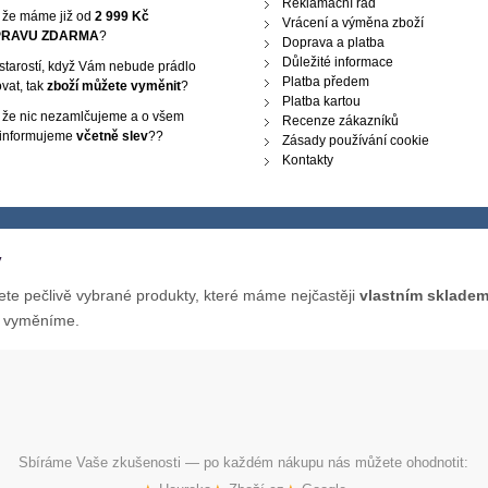
Reklamační řád
, že máme již od
2 999 Kč
Vrácení a výměna zboží
RAVU ZDARMA
?
Doprava a platba
Důležité informace
starostí, když Vám nebude prádlo
Platba předem
vat, tak
zboží můžete vyměnit
?
Platba kartou
, že nic nezamlčujeme a o všem
Recenze zákazníků
 informujeme
včetně slev
??
Zásady používání cookie
Kontakty
y
te pečlivě vybrané produkty, které máme nejčastěji
vlastním sklade
o vyměníme.
Sbíráme Vaše zkušenosti — po každém nákupu nás můžete ohodnotit: