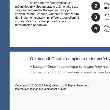
sady, parfémy, šperky/bižuterii a
Víte
módní doplňky. Spodní prádlo držíme jako sexy
DOP
sety pro partnera/ku. Kategoriím Dárky pro
ženy/muže/děti, Vánoce, Valentýn či Narozeniny
Bez 
dominujeme inspirativními příběhy a emotivními
paso
vizuály. Váš první výběr pro radostné a
bezstarostné obdarování.
Víte
Vás
O kategorii Ostatní camping.a turist.potřeb
V kategorii
Ostatní camping.a turist.potřeby
najde
zdarma od 2 999 Kč. Pokud něco nesedne, snadn
Copyright © 2010-2026 Pěkný dárek.cz | All Rights Reserved.
Internetový obchod pro Vaši radost a levně.