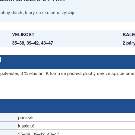
robný dárek, který se skutečně využije.
VELIKOST
BALE
35–38, 39–42, 43–47
2 pár
í
polyester, 3 % elastan. K tomu se přidává plochý šev ve špičce omez
pánské
klasické
35–38, 39–42, 43–47