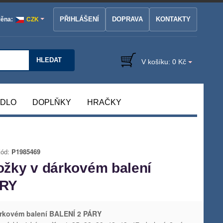
PŘIHLÁŠENÍ
DOPRAVA
KONTAKTY
ěna:
CZK
HLEDAT
V košíku:
0 Kč
ÁDLO
DOPLŇKY
HRAČKY
ód:
P1985469
žky v dárkovém balení
ÁRY
rkovém balení BALENÍ 2 PÁRY