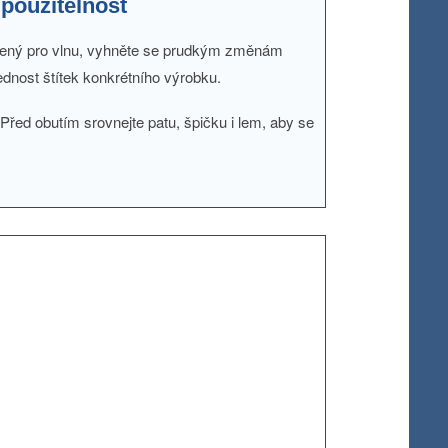
 použitelnost
rčený pro vlnu, vyhněte se prudkým změnám
ednost štítek konkrétního výrobku.
řed obutím srovnejte patu, špičku i lem, aby se