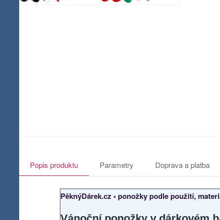
Popis produktu
Parametry
Doprava a platba
PěknýDárek.cz • ponožky podle použití, materiá
Vánoční ponožky v dárkovém b