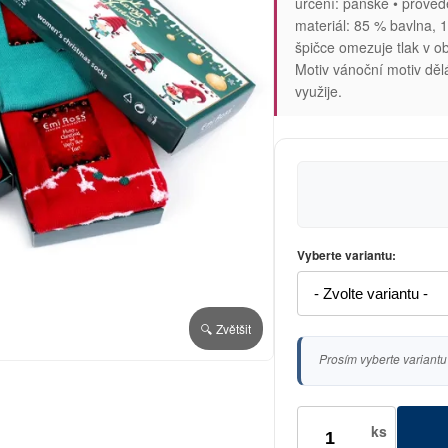
určení: pánské • provede
materiál: 85 % bavlna, 1
špičce omezuje tlak v ob
Motiv vánoční motiv děl
využije.
Vyberte variantu:
🔍 Zvětšit
Prosím vyberte variantu
ks