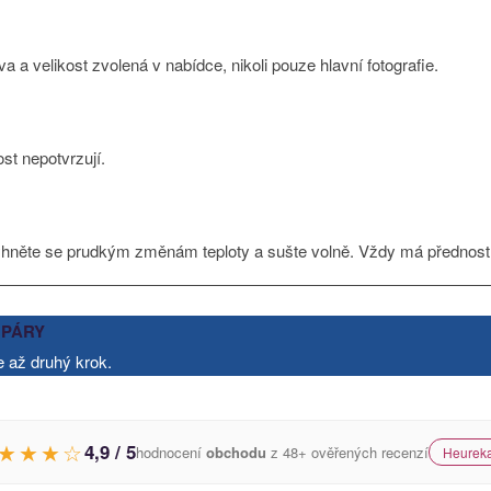
 a velikost zvolená v nabídce, nikoli pouze hlavní fotografie.
ost nepotvrzují.
vyhněte se prudkým změnám teploty a sušte volně. Vždy má přednost 
2 PÁRY
je až druhý krok.
★★★☆
4,9 / 5
hodnocení
obchodu
z 48+ ověřených recenzí
Heureka