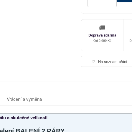
🚚
Doprava zdarma
Od 2 999 Kč
D
♡
Na seznam přání
Vrácení a výměna
lu a skutečné velikosti
alení BALENÍ 2 PÁRY