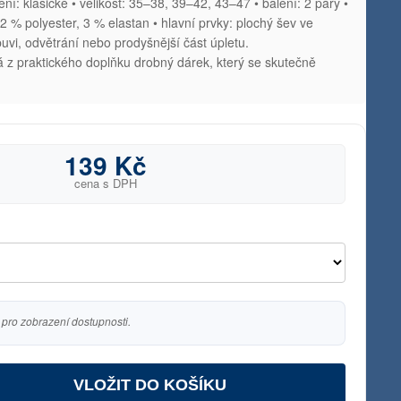
ní: klasické • velikost: 35–38, 39–42, 43–47 • balení: 2 páry •
2 % polyester, 3 % elastan • hlavní prvky: plochý šev ve
uvi, odvětrání nebo prodyšnější část úpletu.
á z praktického doplňku drobný dárek, který se skutečně
139 Kč
cena s DPH
 pro zobrazení dostupnosti.
VLOŽIT DO KOŠÍKU