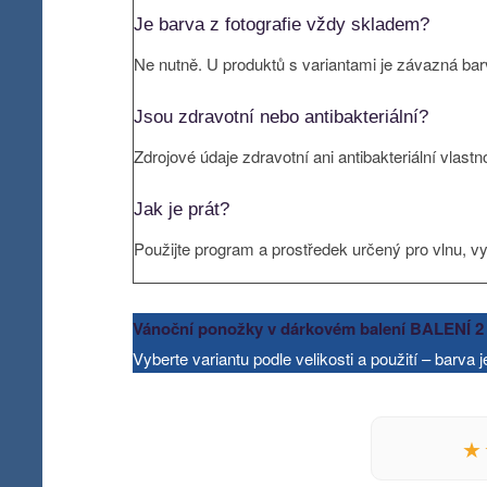
Je barva z fotografie vždy skladem?
Ne nutně. U produktů s variantami je závazná barva
Jsou zdravotní nebo antibakteriální?
Zdrojové údaje zdravotní ani antibakteriální vlastn
Jak je prát?
Použijte program a prostředek určený pro vlnu, 
Vánoční ponožky v dárkovém balení BALENÍ 
Vyberte variantu podle velikosti a použití – barva 
★