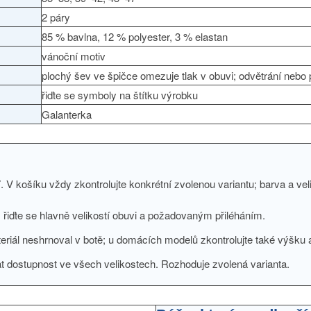
2 páry
85 % bavlna, 12 % polyester, 3 % elastan
vánoční motiv
plochý šev ve špičce omezuje tlak v obuvi; odvětrání nebo 
řiďte se symboly na štítku výrobku
Galanterka
 V košíku vždy zkontrolujte konkrétní zvolenou variantu; barva a ve
, řiďte se hlavně velikostí obuvi a požadovaným přiléháním.
eriál neshrnoval v botě; u domácích modelů zkontrolujte také výšku 
 dostupnost ve všech velikostech. Rozhoduje zvolená varianta.