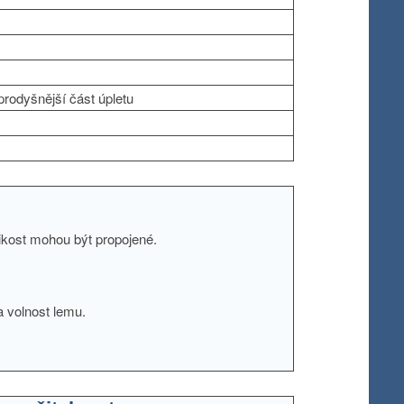
prodyšnější část úpletu
likost mohou být propojené.
a volnost lemu.