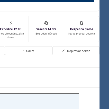
⚡
🔄
🔒
Expedice 12:00
Vrácení 14 dní
Bezpečná platba
nes objednáno, zítra
Bez udání důvodu
Karta, převod, dobírka
doma
f
Sdílet
🔗
Kopírovat odkaz