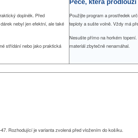
Péče, která prodlouží
raktický doplněk. Před
Použijte program a prostředek u
árek nebyl jen efektní, ale také
teploty a sušte volně. Vždy má př
Nesušte přímo na horkém topení. P
né střídání nebo jako praktická
materiál zbytečně nenamáhal.
47. Rozhodující je varianta zvolená před vložením do košíku.