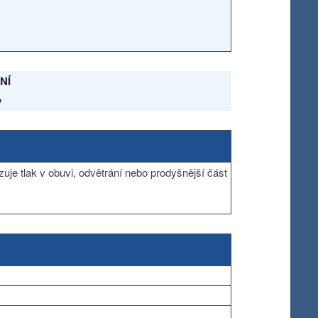
NÍ
y
uje tlak v obuvi, odvětrání nebo prodyšnější část