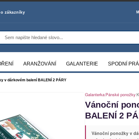
o zákazníky
M
OŘENÍ
ARANŽOVÁNÍ
GALANTERIE
SPODNÍ PR
ky v dárkovém balení BALENÍ 2 PÁRY
Galanterka
|
Pánské ponožky
|
K
Vánoční pono
BALENÍ 2 P
Vánoční ponožky v dá