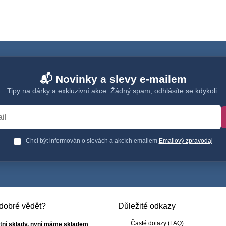
📬 Novinky a slevy e-mailem
Tipy na dárky a exkluzivní akce. Žádný spam, odhlásíte se kdykoli.
Chci být informován o slevách a akcích emailem
Emailový zpravodaj
e dobré vědět?
Důležité odkazy
Časté dotazy (FAQ)
tní sklady, nyní máme skladem