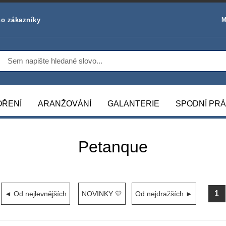
o zákazníky
M
OŘENÍ
ARANŽOVÁNÍ
GALANTERIE
SPODNÍ PR
Petanque
1
◄ Od nejlevnějších
NOVINKY 💛
Od nejdražších ►