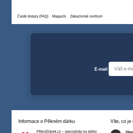
Časté dotazy (FAQ)
Magazín
Zákaznické centrum
E-mail
Informace o Pěkném dárku
Víte, co j
PěknýDárek.cz – specialista na dárky
Vlas