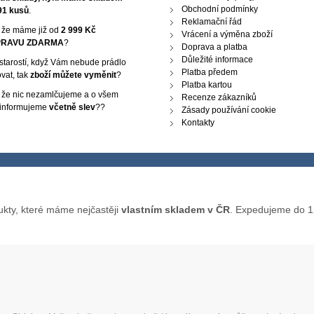
Obchodní podmínky
91 kusů
.
Reklamační řád
, že máme již od
2 999 Kč
Vrácení a výměna zboží
RAVU ZDARMA
?
Doprava a platba
Důležité informace
starostí, když Vám nebude prádlo
Platba předem
vat, tak
zboží můžete vyměnit
?
Platba kartou
, že nic nezamlčujeme a o všem
Recenze zákazníků
 informujeme
včetně slev
??
Zásady používání cookie
Kontakty
ukty, které máme nejčastěji
vlastním skladem v ČR
. Expedujeme do 1