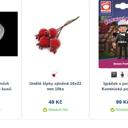
lních
Umělé šípky ojíněné 16x22
Igráček s p
5 kusů
mm 10ks
Kominická p
Kominík Fr
49 Kč
99 K
s
Skladem 5ks
Skladem