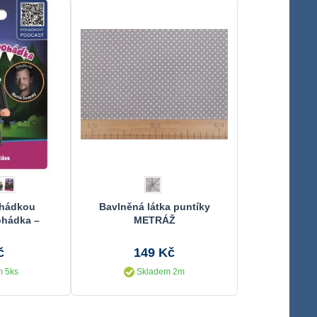
ohádkou
Bavlněná látka puntíky
ohádka –
METRÁŽ
antišek
č
149 Kč
 5ks
Skladem 2m