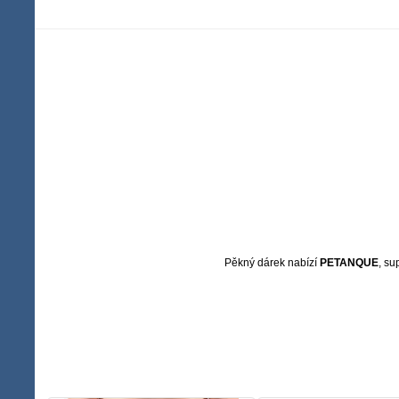
Pěkný dárek nabízí
PETANQUE
, su