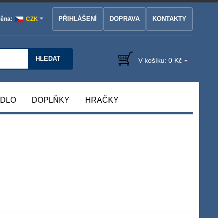
PŘIHLÁŠENÍ
DOPRAVA
KONTAKTY
ěna:
CZK
HLEDAT
V košíku:
0 Kč
ÁDLO
DOPLŇKY
HRAČKY