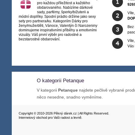
pro každou příležitost a každého
926
obdarovaného. Nabízíme dárkové
sady, parfémy, šperky/bižuterii a
Víte
módní doplňky. Spodní prádlo držíme jako sexy
DOP
sety pro partnera/ku. Kategoriím Dárky pro
ženy/muže/děti, Vánoce, Valentýn či Narozeniny
Bez 
dominujeme inspirativními příběhy a emotivními
paso
vizuály. Váš první výběr pro radostné a
bezstarostné obdarování.
Víte
Vás
O kategorii Petanque
V kategorii
Petanque
najdete pečlivě vybrané prod
něco nesedne, snadno vyměníme.
Copyright © 2010-2026 Pěkný dárek.cz | All Rights Reserved.
Internetový obchod pro Vaši radost a levně.