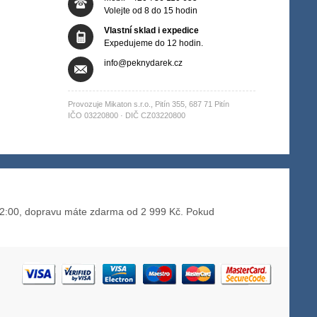
Volejte od 8 do 15 hodin
Vlastní sklad i expedice
Expedujeme do 12 hodin.
info@peknydarek.cz
Provozuje Mikaton s.r.o., Pitín 355, 687 71 Pitín
IČO 03220800 · DIČ CZ03220800
2:00, dopravu máte zdarma od 2 999 Kč. Pokud