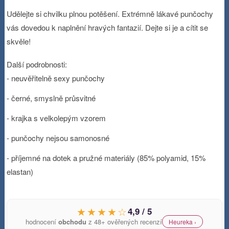
Udělejte si chvilku plnou potěšení. Extrémně lákavé punčochy
vás dovedou k naplnění hravých fantazií. Dejte si je a cítit se
skvěle!
Další podrobnosti:
- neuvěřitelně sexy punčochy
- černé, smyslně průsvitné
- krajka s velkolepým vzorem
- punčochy nejsou samonosné
- příjemné na dotek a pružné materiály (85% polyamid, 15%
elastan)
★★★★☆
4,9 / 5
hodnocení
obchodu
z 48+ ověřených recenzí
Heureka ›