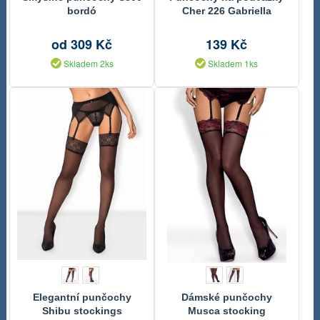
bordó
Cher 226 Gabriella
od 309 Kč
139 Kč
Skladem 2ks
Skladem 1ks
Elegantní punčochy
Dámské punčochy
Shibu stockings
Musca stocking