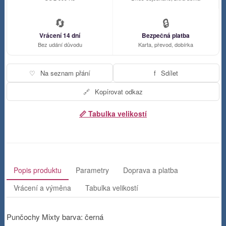
🔄
🔒
Vrácení 14 dní
Bezpečná platba
Bez udání důvodu
Karta, převod, dobírka
♡
Na seznam přání
f
Sdílet
🔗
Kopírovat odkaz
📏 Tabulka velikostí
Popis produktu
Parametry
Doprava a platba
Vrácení a výměna
Tabulka velikostí
Punčochy Mixty barva: černá