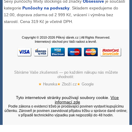
Sexy punčochy Mixty stockings od značky
Obsessive
je součástí
kategorie
Punčochy na podvazky
. Skladem expedujeme do
12:00, doprava zdarma od 2 999 Kč, vrácení i výměna bez
starostí. Cena 319 Kč je včetně DPH.
Copyright © 2010-2026 Pěkný dárek.cz | All Rights Reserved.
Internetový obchod pro Vaši radost a levně.
Sbíráme Vaše zkušenosti — po každém nákupu nás můžete
ohodnotit:
★
Heureka
★
Zboží.cz
★
Google
Tyto internetové stránky používají soubory cookie.
Více
informací zde
Podle zákona o evidenci tržeb je prodávající povinen vystavit kupujícímu
účtenku. Zároveň je povinen zaevidovat přijatou tržbu u správce daně online;
v případě technického výpadku pak nejpozději do 48 hodin.