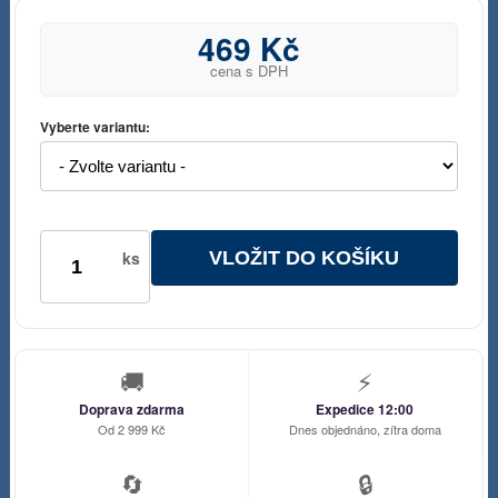
469 Kč
cena s DPH
Vyberte variantu:
VLOŽIT DO KOŠÍKU
ks
🚚
⚡
Doprava zdarma
Expedice 12:00
Od 2 999 Kč
Dnes objednáno, zítra doma
🔄
🔒