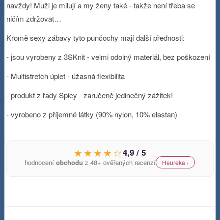
navždy! Muži je milují a my ženy také - takže není třeba se
ničím zdržovat…
Kromě sexy zábavy tyto punčochy mají další přednosti:
- jsou vyrobeny z 3SKnit - velmi odolný materiál, bez poškození
- Multistretch úplet - úžasná flexibilita
- produkt z řady Spicy - zaručeně jedinečný zážitek!
- vyrobeno z příjemné látky (90% nylon, 10% elastan)
★★★★☆
4,9 / 5
hodnocení
obchodu
z 48+ ověřených recenzí
Heureka ›