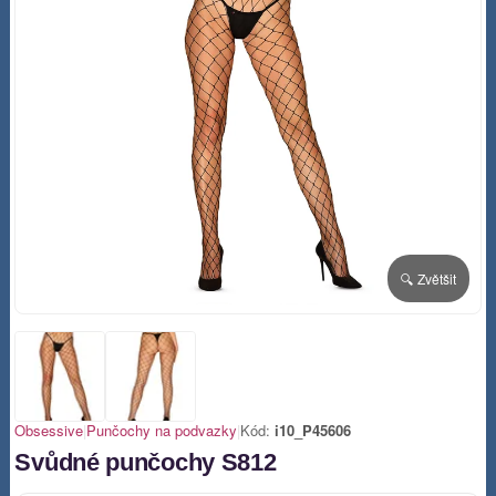
🔍 Zvětšit
Obsessive
|
Punčochy na podvazky
|
Kód:
i10_P45606
Svůdné punčochy S812