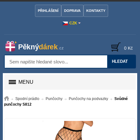
PŘIHLÁŠENÍ
DOPRAVA
KONTAKTY
CZK
0 Kč
HLEDAT
MENU
Spodní prádlo
Punčochy
Punčochy na podvazky
Svůdné
punčochy S812