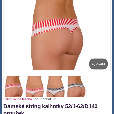
🔍 Zvětšit
Fabio
|
Tanga hladká
|
Kód:
hotex3193
Dámské string kalhotky 52/1-62/D140
proužek