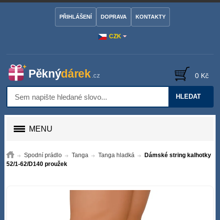
PŘIHLÁŠENÍ
DOPRAVA
KONTAKTY
CZK
0 Kč
HLEDAT
MENU
Spodní prádlo
Tanga
Tanga hladká
Dámské string kalhotky
52/1-62/D140 proužek