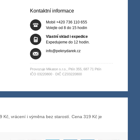
Kontaktní informace
Mobil +420 736 110 655
Volejte od 8 do 15 hodin
Vlastní sklad i expedice
Expedujeme do 12 hodin.
info@peknydarek.cz
Provozuje Mikaton s.r.o., Pitín 355, 687 71 Pitín
IČO 03220800 · DIČ CZ03220800
Kč, vrácení i výměna bez starostí. Cena 319 Kč je