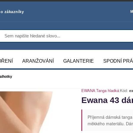
o zákazníky
M
OŘENÍ
ARANŽOVÁNÍ
GALANTERIE
SPODNÍ PR
alhotky
EWANA
|
Tanga hladká
|
Kód:
e
Ewana 43 dá
Příjemná dámská tanga
měkkého materiálu. Dáms