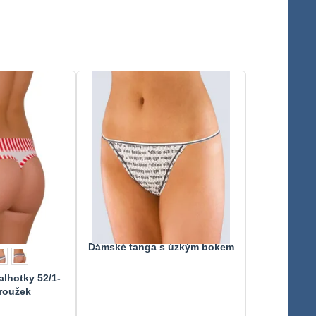
Dámské tanga s úzkým bokem
alhotky 52/1-
roužek