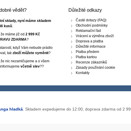
e dobré vědět?
Důležité odkazy
Časté dotazy (FAQ)
tní sklady, nyní máme skladem
Obchodní podmínky
46 kusů
.
Reklamační řád
, že máme již od
2 999 Kč
Vrácení a výměna zboží
RAVU ZDARMA
?
Doprava a platba
Důležité informace
starostí, když Vám nebude prádlo
Platba předem
vat, tak
zboží můžete vyměnit
?
Platba kartou
, že nic nezamlčujeme a o všem
Recenze zákazníků
 informujeme
včetně slev
??
Zásady používání cookie
Kontakty
anga hladká
. Skladem expedujeme do 12:00, doprava zdarma od 2 999 