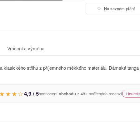
♡
Na seznam přání
Vrácení a výměna
asického střihu z příjemného měkkého materiálu. Dámská tanga js
★★★☆
4,9 / 5
hodnocení
obchodu
z 48+ ověřených recenzí
Heureka