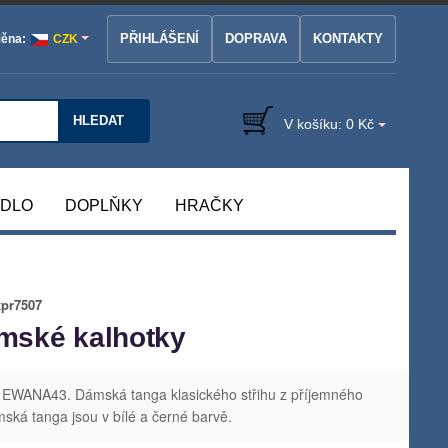
PŘIHLÁŠENÍ
DOPRAVA
KONTAKTY
ěna:
CZK
HLEDAT
V košíku:
0 Kč
ÁDLO
DOPLŇKY
HRAČKY
xpr7507
mské kalhotky
 EWANA43. Dámská tanga klasického střihu z příjemného
ká tanga jsou v bílé a černé barvě.