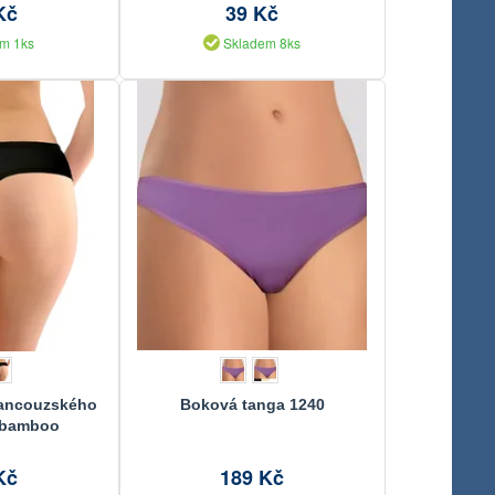
Kč
39 Kč
m 1ks
Skladem 8ks
rancouzského
Boková tanga 1240
 bamboo
Kč
189 Kč