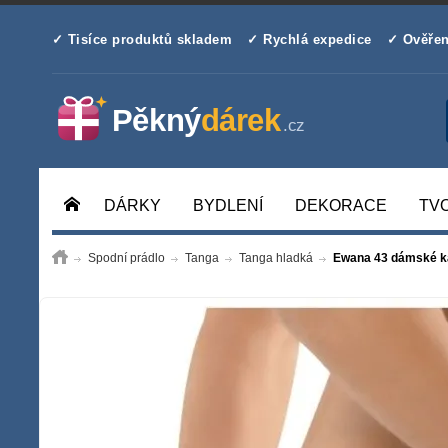
✓ Tisíce produktů skladem
✓ Rychlá expedice
✓ Ověřen
DÁRKY
BYDLENÍ
DEKORACE
TV
Spodní prádlo
Tanga
Tanga hladká
Ewana 43 dámské k