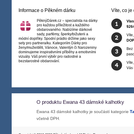
Informace o Pěkném dárku
Víte, co j
PěknýDárek.cz – specialista na dárky
Vlas
pro každou příležitost a každého
926
obdarovaného. Nabízíme dárkové
sady, parfémy, šperky/bižuterii a
Víte
módní doplňky. Spodní prádlo držíme jako sexy
DOP
sety pro partnera/ku. Kategoriím Dárky pro
ženy/muže/děti, Vánoce, Valentýn či Narozeniny
Bez 
dominujeme inspirativními příběhy a emotivními
paso
vizuály. Váš první výběr pro radostné a
bezstarostné obdarování.
Víte
Vás
O produktu Ewana 43 dámské kalhotky
Ewana 43 dámské kalhotky je součástí kategorie
T
včetně DPH.