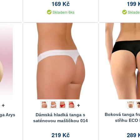
169 Kč
199 
Skladem 6ks
Sklade
+
+
Boková tanga f
ga Arys
Dámská hladká tanga s
střihu ECO
saténovou mašličkou 014
219 Kč
289 