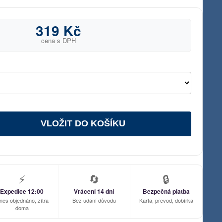
319 Kč
cena s DPH
VLOŽIT DO KOŠÍKU
⚡
🔄
🔒
Expedice 12:00
Vrácení 14 dní
Bezpečná platba
nes objednáno, zítra
Bez udání důvodu
Karta, převod, dobírka
doma