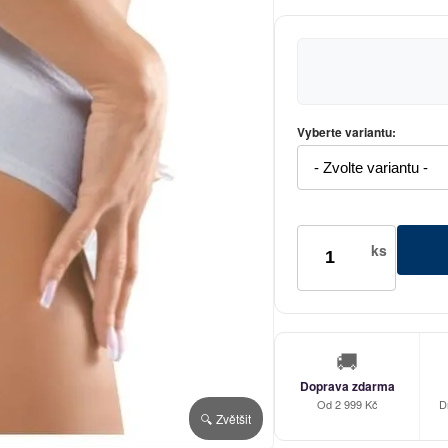
Vyberte variantu:
ks
🚚
Doprava zdarma
Od 2 999 Kč
D
🔍 Zvětšit