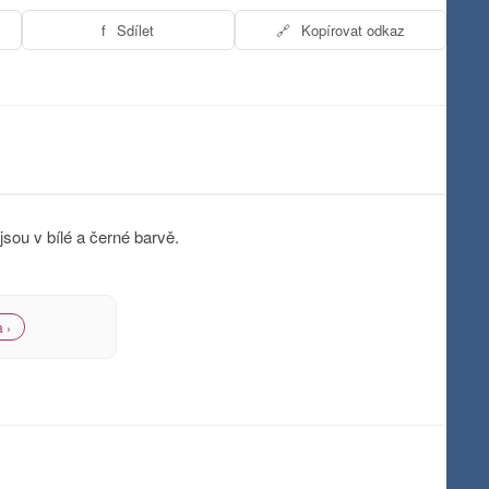
f
Sdílet
🔗
Kopírovat odkaz
ou v bílé a černé barvě.
 ›