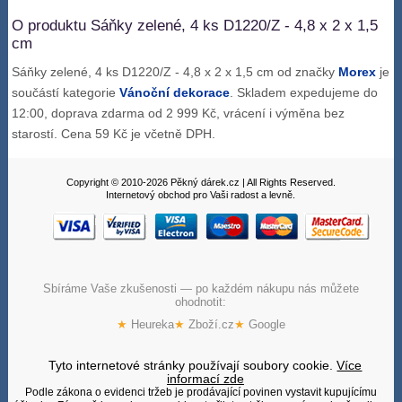
O produktu Sáňky zelené, 4 ks D1220/Z - 4,8 x 2 x 1,5
cm
Sáňky zelené, 4 ks D1220/Z - 4,8 x 2 x 1,5 cm od značky
Morex
je
součástí kategorie
Vánoční dekorace
. Skladem expedujeme do
12:00, doprava zdarma od 2 999 Kč, vrácení i výměna bez
starostí. Cena 59 Kč je včetně DPH.
Copyright © 2010-2026 Pěkný dárek.cz | All Rights Reserved.
Internetový obchod pro Vaši radost a levně.
Sbíráme Vaše zkušenosti — po každém nákupu nás můžete
ohodnotit:
★
Heureka
★
Zboží.cz
★
Google
Tyto internetové stránky používají soubory cookie.
Více
informací zde
Podle zákona o evidenci tržeb je prodávající povinen vystavit kupujícímu