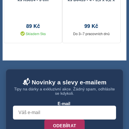
5,4 - 5,8 cm
89 Kč
99 Kč
Skladem 5ks
Do 3–7 pracovních dnů
📬 Novinky a slevy e-mailem
Tipy na dárky a exkluzivní akce. Žádný spam, odhlásíte
se kdykoli.
E-mail
ODEBÍRAT