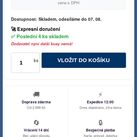
cena s DPH
Dostupnost:
Skladem, odesíláme do 07. 08.
🚀 Expresní doručení
✅ Poslední 4 ks skladem
Dodavatel nyní další kusy nemá!
VLOŽIT DO KOŠÍKU
ks
🚚
⚡
Doprava zdarma
Expedice 12:00
Od 2 999 Kč
Dnes objednáno, zítra doma
🔄
🔒
Vrácení 14 dní
Bezpečná platba
Bez udání důvodu
Karta, převod, dobírka