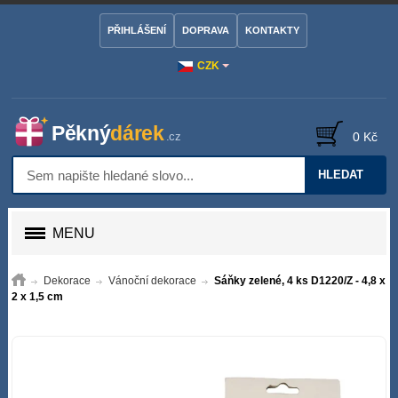
PŘIHLÁŠENÍ
DOPRAVA
KONTAKTY
CZK
0 Kč
HLEDAT
MENU
Dekorace
Vánoční dekorace
Sáňky zelené, 4 ks D1220/Z - 4,8 x
2 x 1,5 cm