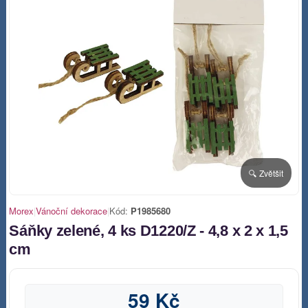
🔍 Zvětšit
Morex
|
Vánoční dekorace
|
Kód:
P1985680
Sáňky zelené, 4 ks D1220/Z - 4,8 x 2 x 1,5
cm
59 Kč