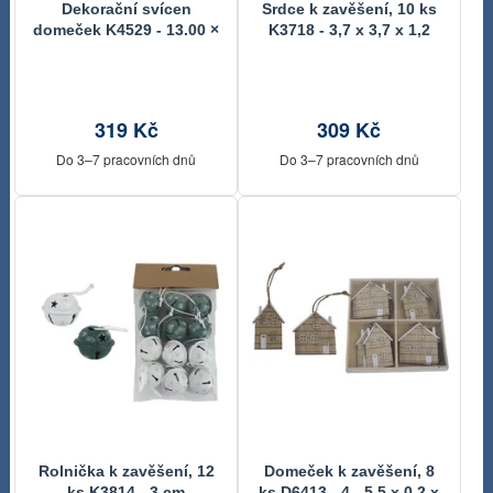
Dekorační svícen
Srdce k zavěšení, 10 ks
domeček K4529 - 13.00 ×
K3718 - 3,7 x 3,7 x 1,2
13.00 × 21.00 cm
cm
319 Kč
309 Kč
Do 3–7 pracovních dnů
Do 3–7 pracovních dnů
Rolnička k zavěšení, 12
Domeček k zavěšení, 8
ks K3814 - 3 cm
ks D6413 - 4 - 5,5 x 0,2 x