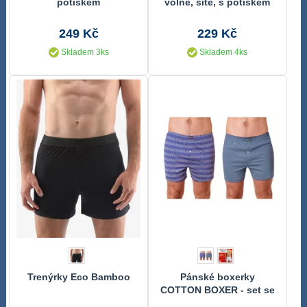
potiskem
volné, šité, s potiskem
75202P
249 Kč
229 Kč
Skladem 3ks
Skladem 4ks
Trenýrky Eco Bamboo
Pánské boxerky
COTTON BOXER - set se
vzorem 2 ks BU848765