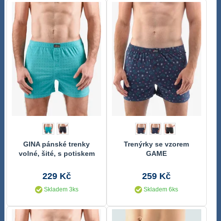
GINA pánské trenky
Trenýrky se vzorem
volné, šité, s potiskem
GAME
75191P
229 Kč
259 Kč
Skladem 3ks
Skladem 6ks