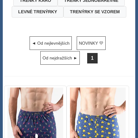
TRENKY KÁRO
TRENKY JEDNOBAREVNÉ
LEVNÉ TRENÝRKY
TRENÝRKY SE VZOREM
◄ Od nejlevnějších
NOVINKY 💛
1
Od nejdražších ►