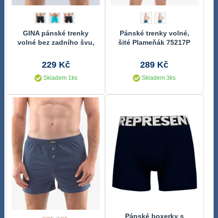
GINA pánské trenky
Pánské trenky volné,
volné bez zadního švu,
šité Plameňák 75217P
šité, s potiskem
229 Kč
289 Kč
Skladem 1ks
Skladem 3ks
Pánské boxerky s