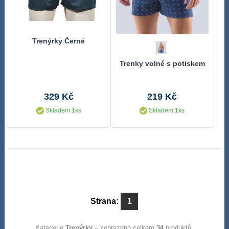
Trenýrky Černé
Trenky volné s potiskem
329 Kč
219 Kč
Skladem 1ks
Skladem 1ks
Strana:
1
Kategorie
Trenýrky
– zobrazeno celkem
34
produktů.