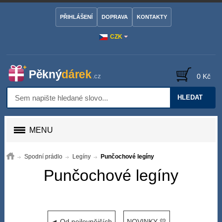
PŘIHLÁŠENÍ
DOPRAVA
KONTAKTY
CZK
0 Kč
HLEDAT
MENU
Spodní prádlo
Legíny
Punčochové legíny
Punčochové legíny
◄ Od nejlevnějších
NOVINKY 💛