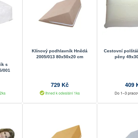
Klínový podhlavník Hnědá
Cestovní polštá
2005/013 80x50x20 cm
pěny 49x3
ík s
5/001
729 Kč
409 
 2ks
Ihned k odeslání 1ks
Do 1–3 praco