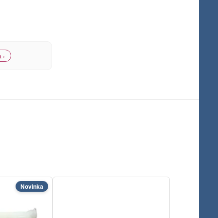
 ›
Novinka