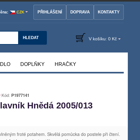
PŘIHLÁŠENÍ
DOPRAVA
KONTAKTY
ěna:
CZK
HLEDAT
V košíku:
0 Kč
ÁDLO
DOPLŇKY
HRAČKY
y
|
Kód:
P1977141
lavník Hnědá 2005/013
vlněným froté potahem. Skvělá pomůcka do postele při čtení.