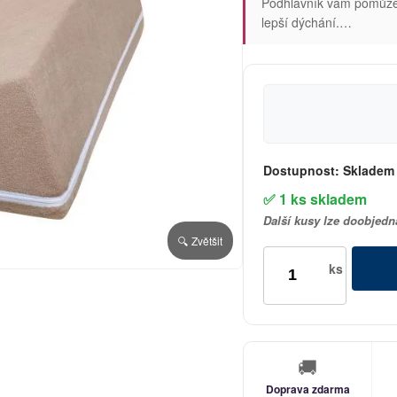
Podhlavník vám pomůže 
lepší dýchání.…
Dostupnost:
Skladem
✅ 1 ks skladem
Další kusy lze doobjedn
🔍 Zvětšit
ks
🚚
Doprava zdarma