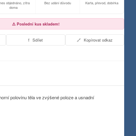
nes objednáno, zítra
Bez udání důvodu
Karta, převod, dobírka
doma
⚠️ Poslední kus skladem!
f
Sdílet
🔗
Kopírovat odkaz
orní polovinu těla ve zvýšené poloze a usnadní