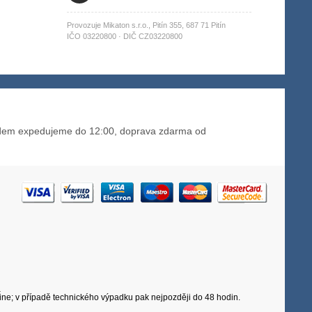
Provozuje Mikaton s.r.o., Pitín 355, 687 71 Pitín
IČO 03220800 · DIČ CZ03220800
adem expedujeme do 12:00, doprava zdarma od
e
line; v případě technického výpadku pak nejpozději do 48 hodin.