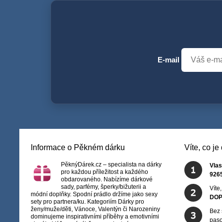
E-mail
Informace o Pěkném dárku
Víte, co j
PěknýDárek.cz – specialista na dárky
Vlas
pro každou příležitost a každého
926
obdarovaného. Nabízíme dárkové
sady, parfémy, šperky/bižuterii a
Víte
módní doplňky. Spodní prádlo držíme jako sexy
DOP
sety pro partnera/ku. Kategoriím Dárky pro
ženy/muže/děti, Vánoce, Valentýn či Narozeniny
Bez 
dominujeme inspirativními příběhy a emotivními
paso