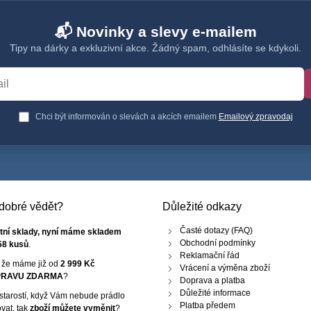
📬 Novinky a slevy e-mailem
Tipy na dárky a exkluzivní akce. Žádný spam, odhlásíte se kdykoli.
Chci být informován o slevách a akcích emailem
Emailový zpravodaj
e dobré vědět?
Důležité odkazy
Časté dotazy (FAQ)
tní sklady, nyní máme skladem
Obchodní podmínky
58 kusů
.
Reklamační řád
, že máme již od
2 999 Kč
Vrácení a výměna zboží
RAVU ZDARMA
?
Doprava a platba
Důležité informace
starostí, když Vám nebude prádlo
Platba předem
vat, tak
zboží můžete vyměnit
?