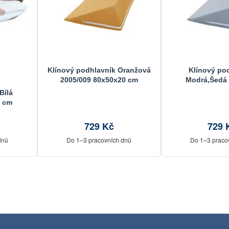
Klínový podhlavník Oranžová
Klínový po
2005/009 80x50x20 cm
Modrá,Šedá 
80x50x2
Bílá
0 cm
729 Kč
729 
dnů
Do 1–3 pracovních dnů
Do 1–3 praco