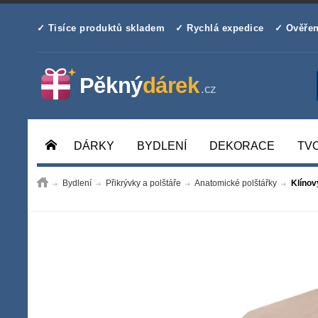
✓ Tisíce produktů skladem
✓ Rychlá expedice
✓ Ověřen
DÁRKY
BYDLENÍ
DEKORACE
TV
Bydlení
Přikrývky a polštáře
Anatomické polštářky
Klínov