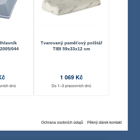
dhlavník
Tvarovaný paměťový polštář
2005/044
TIBI 59x33x12 cm
0 cm
Kč
1 069 Kč
vních dnů
Do 1–3 pracovních dnů
Ochrana osobních údajů
Pěkný dárek kontakt