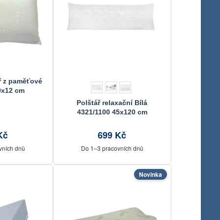
ř z paměťové
0x12 cm
Polštář relaxační Bílá
4321/1100 45x120 cm
Kč
699 Kč
vních dnů
Do 1–3 pracovních dnů
Novinka