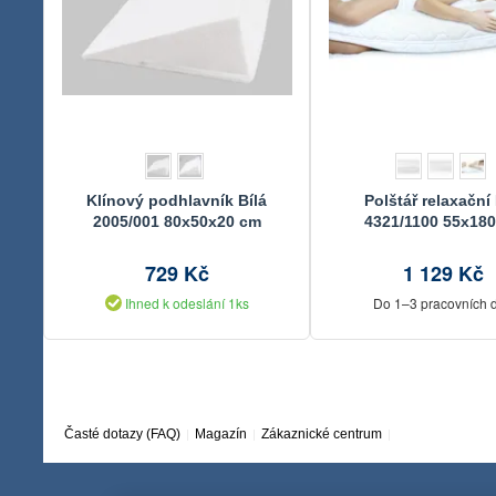
Klínový podhlavník Bílá
Polštář relaxační 
2005/001 80x50x20 cm
4321/1100 55x18
729 Kč
1 129 Kč
Ihned k odeslání 1ks
Do 1–3 pracovních 
Časté dotazy (FAQ)
Magazín
Zákaznické centrum