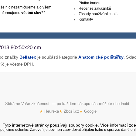
Platba kartou
, že nic nezamlčujeme a o všem
Recenze zákazníků
 informujeme
včetně slev
??
Zásady používání cookie
Kontakty
5/013 80x50x20 cm
 od značky
Bellatex
je součástí kategorie
Anatomické polštářky
. Skl
 Kč je včetně DPH.
Sbíráme Vaše zkušenosti — po každém nákupu nás můžete ohodnotit:
★
Heureka
★
Zboží.cz
★
Google
Tyto internetové stránky používají soubory cookie.
Více informací zd
kupujícímu účtenku. Zároveň je povinen zaevidovat přijatou tržbu u správce daně on