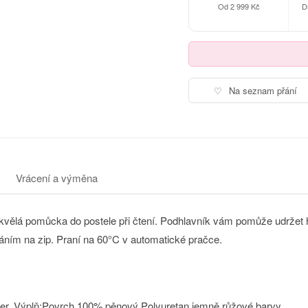
Od 2 999 Kč
D
♡
Na seznam přání
Vrácení a výměna
kvělá pomůcka do postele při čtení. Podhlavník vám pomůže udržet h
áním na zip. Praní na 60°C v automatické pračce.
ster, Výplň:Povrch 100% pěnový Polyuretan jemně růžové barvy.