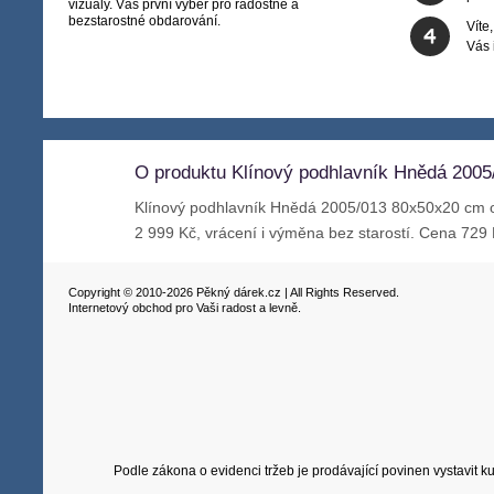
vizuály. Váš první výběr pro radostné a
bezstarostné obdarování.
Víte
Vás
O produktu Klínový podhlavník Hnědá 200
Klínový podhlavník Hnědá 2005/013 80x50x20 cm
2 999 Kč, vrácení i výměna bez starostí. Cena 729
Copyright © 2010-2026 Pěkný dárek.cz | All Rights Reserved.
Internetový obchod pro Vaši radost a levně.
Podle zákona o evidenci tržeb je prodávající povinen vystavit 