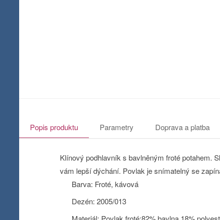
Popis produktu
Parametry
Doprava a platba
Klínový podhlavník s bavlněným froté potahem. S
vám lepší dýchání. Povlak je snímatelný se zapín
Barva: Froté, kávová
Dezén: 2005/013
Materiál: Povlak froté:82% bavlna 18% polye