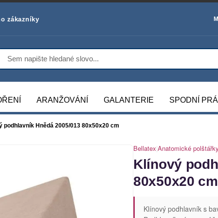
o zákazníky
M
OŘENÍ
ARANŽOVÁNÍ
GALANTERIE
SPODNÍ PR
ý podhlavník Hnědá 2005/013 80x50x20 cm
Bellatex
|
Anatomické polštářk
Klínový podh
80x50x20 cm
Klínový podhlavník s ba