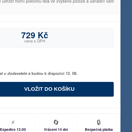
udržet horní polovinu těla ve zvýšené poloze a usnadní vám
729 Kč
cena s DPH
at u dodavatele
a budou k dispozici 12. 08.
VLOŽIT DO KOŠÍKU
⚡
🔄
🔒
Expedice 12:00
Vrácení 14 dní
Bezpečná platba