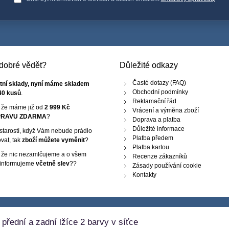
e dobré vědět?
Důležité odkazy
Časté dotazy (FAQ)
tní sklady, nyní máme skladem
Obchodní podmínky
40 kusů
.
Reklamační řád
, že máme již od
2 999 Kč
Vrácení a výměna zboží
RAVU ZDARMA
?
Doprava a platba
Důležité informace
starostí, když Vám nebude prádlo
Platba předem
vat, tak
zboží můžete vyměnit
?
Platba kartou
, že nic nezamlčujeme a o všem
Recenze zákazníků
 informujeme
včetně slev
??
Zásady používání cookie
Kontakty
řední a zadní lžíce 2 barvy v síťce