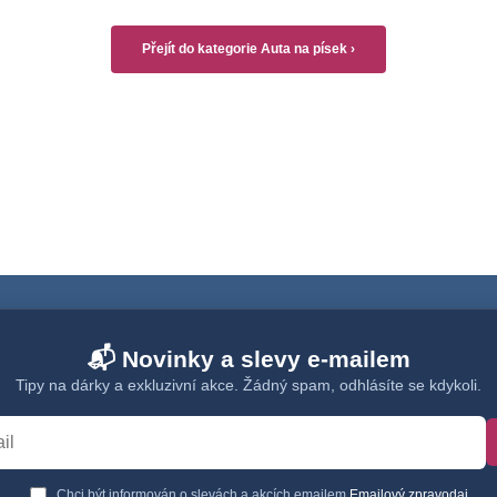
Přejít do kategorie Auta na písek ›
📬 Novinky a slevy e-mailem
Tipy na dárky a exkluzivní akce. Žádný spam, odhlásíte se kdykoli.
Chci být informován o slevách a akcích emailem
Emailový zpravodaj