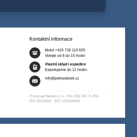
Kontaktní informace
Mobil +420 736 110 655
Volejte od 8 do 15 hodin
Vlastní sklad i expedice
Expedujeme do 12 hodin.
info@peknydarek.cz
Provozuje Mikaton s.r.o., Pitín 355, 687 71 Pitín
IČO 03220800 · DIČ CZ03220800