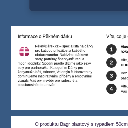
Informace o Pěkném dárku
Víte, co j
PěknýDárek.cz – specialista na dárky
Vlas
pro každou příležitost a každého
925
obdarovaného. Nabízíme dárkové
sady, parfémy, šperky/bižuterii a
Víte
módní doplňky. Spodní prádlo držíme jako sexy
DOP
sety pro partnera/ku. Kategoriím Dárky pro
ženy/muže/děti, Vánoce, Valentýn či Narozeniny
Bez 
dominujeme inspirativními příběhy a emotivními
paso
vizuály. Váš první výběr pro radostné a
bezstarostné obdarování.
Víte
Vás
O produktu Bagr plastový s rypadlem 50cm p