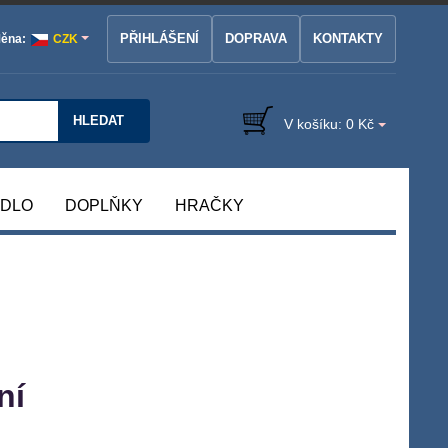
PŘIHLÁŠENÍ
DOPRAVA
KONTAKTY
ěna:
CZK
HLEDAT
V košíku:
0 Kč
ÁDLO
DOPLŇKY
HRAČKY
ní