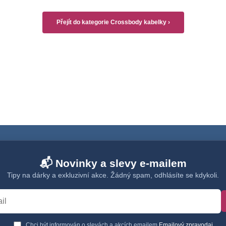
Přejít do kategorie Crossbody kabelky ›
📬 Novinky a slevy e-mailem
Tipy na dárky a exkluzivní akce. Žádný spam, odhlásíte se kdykoli.
Chci být informován o slevách a akcích emailem
Emailový zpravodaj