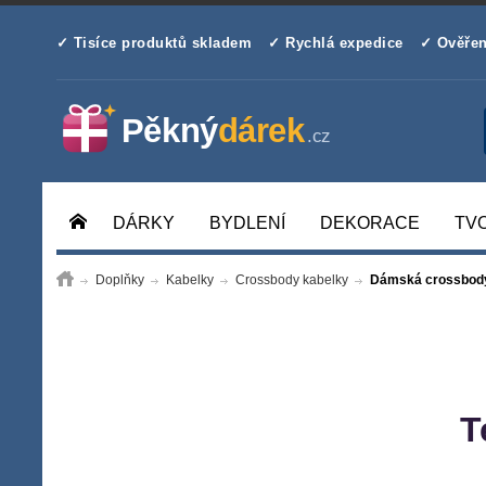
✓ Tisíce produktů skladem
✓ Rychlá expedice
✓ Ověřen
DÁRKY
BYDLENÍ
DEKORACE
TV
Doplňky
Kabelky
Crossbody kabelky
Dámská crossbody
T