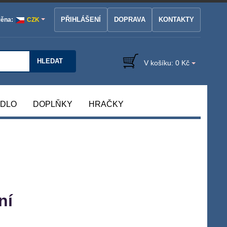
PŘIHLÁŠENÍ
DOPRAVA
KONTAKTY
ěna:
CZK
HLEDAT
V košíku:
0 Kč
ÁDLO
DOPLŇKY
HRAČKY
ní