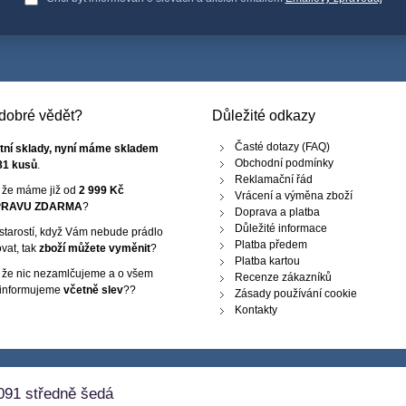
e dobré vědět?
Důležité odkazy
Časté dotazy (FAQ)
tní sklady, nyní máme skladem
Obchodní podmínky
81 kusů
.
Reklamační řád
, že máme již od
2 999 Kč
Vrácení a výměna zboží
RAVU ZDARMA
?
Doprava a platba
Důležité informace
starostí, když Vám nebude prádlo
Platba předem
vat, tak
zboží můžete vyměnit
?
Platba kartou
, že nic nezamlčujeme a o všem
Recenze zákazníků
 informujeme
včetně slev
??
Zásady používání cookie
Kontakty
91 středně šedá