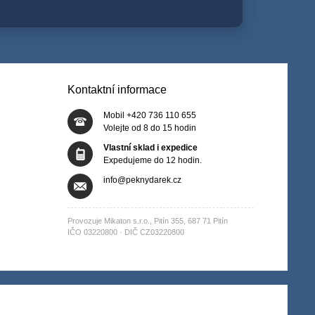
Kontaktní informace
Mobil +420 736 110 655
Volejte od 8 do 15 hodin
Vlastní sklad i expedice
Expedujeme do 12 hodin.
info@peknydarek.cz
Provozuje Mikaton s.r.o., Pitín 355, 687 71 Pitín
IČO 03220800 · DIČ CZ03220800