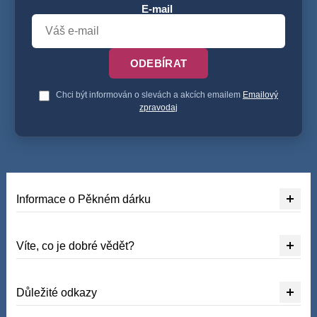
E-mail
ODEBÍRAT
Chci být informován o slevách a akcích emailem
Emailový
zpravodaj
Informace o Pěkném dárku
Víte, co je dobré vědět?
Důležité odkazy