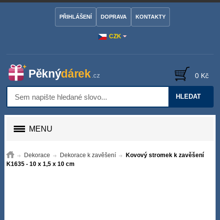
PŘIHLÁŠENÍ
DOPRAVA
KONTAKTY
CZK
0 Kč
HLEDAT
MENU
Dekorace
Dekorace k zavěšení
Kovový stromek k zavěšení
K1635 - 10 x 1,5 x 10 cm