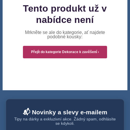
Tento produkt už v
nabídce není
Mrkněte se ale do kategorie, ať najdete
podobné kousky:
Přejít do kategorie Dekorace k zavěšení ›
📬 Novinky a slevy e-mailem
Tipy na dárky a exkluzivní akce. Žádný spam, odhlásíte
se kdykoli.