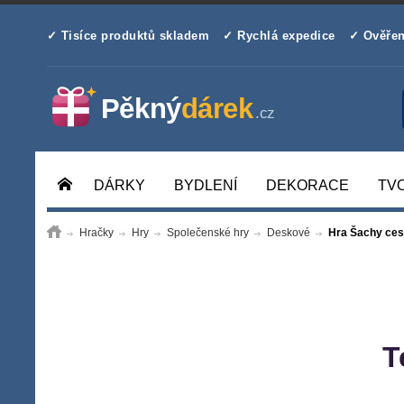
✓ Tisíce produktů skladem
✓ Rychlá expedice
✓ Ověřen
DÁRKY
BYDLENÍ
DEKORACE
TV
Hračky
Hry
Společenské hry
Deskové
Hra Šachy ces
T