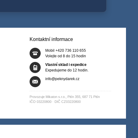
Kontaktní informace
Mobil +420 736 110 655
Volejte od 8 do 15 hodin
Vlastní sklad i expedice
Expedujeme do 12 hodin.
info@peknydarek.cz
Provozuje Mikaton s.r.o., Pitín 355, 687 71 Pitín
IČO 03220800 · DIČ CZ03220800