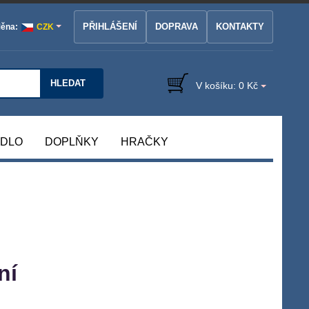
PŘIHLÁŠENÍ
DOPRAVA
KONTAKTY
ěna:
CZK
HLEDAT
V košíku:
0 Kč
ÁDLO
DOPLŇKY
HRAČKY
ní