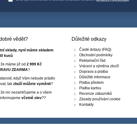
e dobré vědět?
Důležité odkazy
Časté dotazy (FAQ)
tní sklady, nyní máme skladem
Obchodní podmínky
40 kusů
.
Reklamační řád
, že máme již od
2 999 Kč
Vrácení a výměna zboží
RAVU ZDARMA
?
Doprava a platba
Důležité informace
starostí, když Vám nebude prádlo
Platba předem
vat, tak
zboží můžete vyměnit
?
Platba kartou
, že nic nezamlčujeme a o všem
Recenze zákazníků
 informujeme
včetně slev
??
Zásady používání cookie
Kontakty