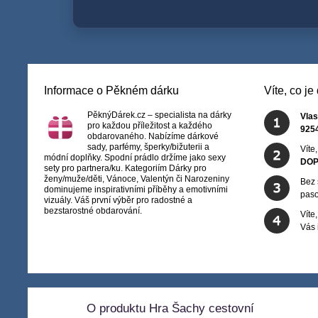
Informace o Pěkném dárku
Víte, co j
PěknýDárek.cz – specialista na dárky
Vlas
pro každou příležitost a každého
925
obdarovaného. Nabízíme dárkové
sady, parfémy, šperky/bižuterii a
Víte
módní doplňky. Spodní prádlo držíme jako sexy
DOP
sety pro partnera/ku. Kategoriím Dárky pro
ženy/muže/děti, Vánoce, Valentýn či Narozeniny
Bez 
dominujeme inspirativními příběhy a emotivními
paso
vizuály. Váš první výběr pro radostné a
bezstarostné obdarování.
Víte
Vás
O produktu Hra Šachy cestovní