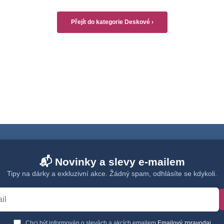
Přejít do kategorie Deskové ›
📬 Novinky a slevy e-mailem
Tipy na dárky a exkluzivní akce. Žádný spam, odhlásíte se kdykoli.
Chci být informován o slevách a akcích emailem
Emailový zpravodaj