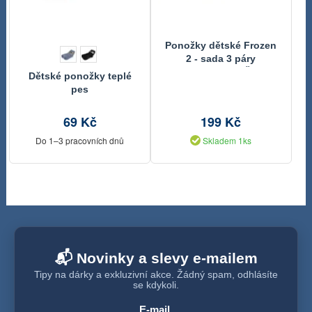
Ponožky dětské Frozen
2 - sada 3 páry
Růžová,Modrá,Šedá
Dětské ponožky teplé
Frozen 27-30
pes
69 Kč
199 Kč
Do 1–3 pracovních dnů
Skladem 1ks
📬 Novinky a slevy e-mailem
Tipy na dárky a exkluzivní akce. Žádný spam, odhlásíte
se kdykoli.
E-mail