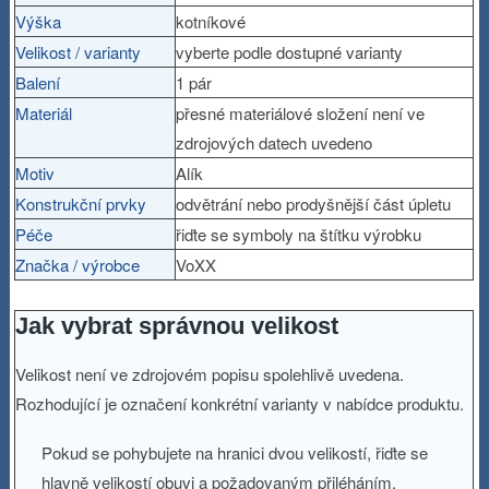
Výška
kotníkové
Velikost / varianty
vyberte podle dostupné varianty
Balení
1 pár
Materiál
přesné materiálové složení není ve
zdrojových datech uvedeno
Motiv
Alík
Konstrukční prvky
odvětrání nebo prodyšnější část úpletu
Péče
řiďte se symboly na štítku výrobku
Značka / výrobce
VoXX
Jak vybrat správnou velikost
Velikost není ve zdrojovém popisu spolehlivě uvedena.
Rozhodující je označení konkrétní varianty v nabídce produktu.
Pokud se pohybujete na hranici dvou velikostí, řiďte se
hlavně velikostí obuvi a požadovaným přiléháním.