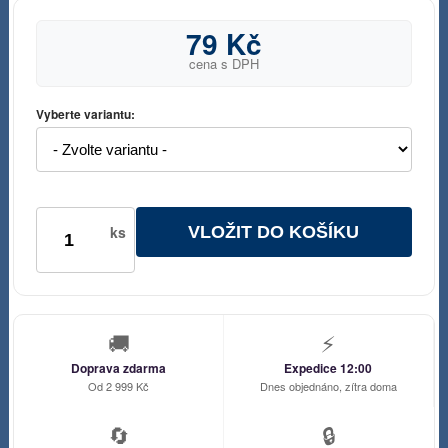
79 Kč
cena s DPH
Vyberte variantu:
VLOŽIT DO KOŠÍKU
ks
🚚
⚡
Doprava zdarma
Expedice 12:00
Od 2 999 Kč
Dnes objednáno, zítra doma
🔄
🔒