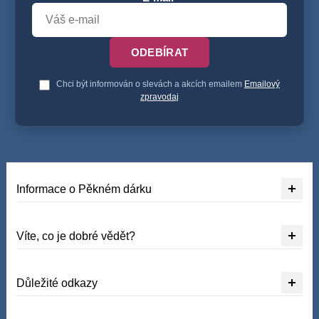
ODEBÍRAT
Chci být informován o slevách a akcích emailem
Emailový
zpravodaj
Informace o Pěkném dárku
Víte, co je dobré vědět?
Důležité odkazy