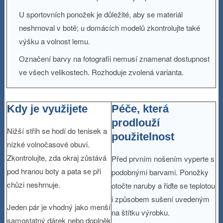
U sportovních ponožek je důležité, aby se materiál
neshrnoval v botě; u domácích modelů zkontrolujte také
výšku a volnost lemu.
Označení barvy na fotografii nemusí znamenat dostupnost
ve všech velikostech. Rozhoduje zvolená varianta.
Kdy je využijete
Péče, která
prodlouží
Nižší střih se hodí do tenisek a
použitelnost
nízké volnočasové obuvi.
Zkontrolujte, zda okraj zůstává
Před prvním nošením vyperte s
pod hranou boty a pata se při
podobnými barvami. Ponožky
chůzi neshrnuje.
otočte naruby a řiďte se teplotou
i způsobem sušení uvedeným
Jeden pár je vhodný jako menší
na štítku výrobku.
samostatný dárek nebo doplněk