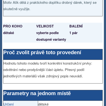
Motiv Alík dělá z praktického doplňku drobný dárek, který se
skutečně využije.
PRO KOHO
VELIKOST
BALENÍ
dětské
vyberte podle
1 pár
dostupné varianty
Proč zvolit právě toto provedení
Hodnotu tohoto modelu tvoří konkrétní konstrukční prvky:
odvětrání nebo prodyšnější část úpletu. Přesný podíl
jednotlivých materiálů však zdrojový popis neuvádí.
Parametry na jednom místě
Určení
dětské