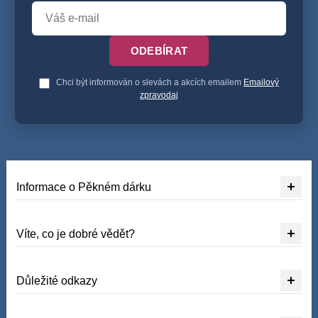
ODEBÍRAT
Chci být informován o slevách a akcích emailem
Emailový
zpravodaj
Informace o Pěkném dárku
Víte, co je dobré vědět?
Důležité odkazy