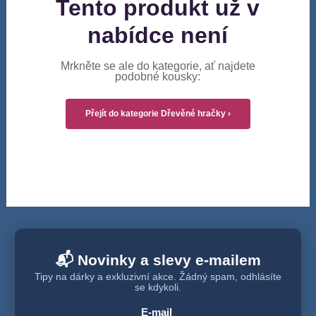
Tento produkt už v
nabídce není
Mrkněte se ale do kategorie, ať najdete
podobné kousky:
Přejít do kategorie Dřevěné hračky ›
📬 Novinky a slevy e-mailem
Tipy na dárky a exkluzivní akce. Žádný spam, odhlásíte
se kdykoli.
E-mail