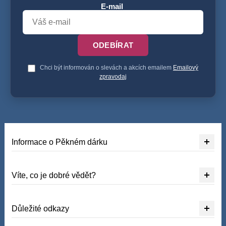
E-mail
ODEBÍRAT
Chci být informován o slevách a akcích emailem
Emailový
zpravodaj
Informace o Pěkném dárku
Víte, co je dobré vědět?
Důležité odkazy