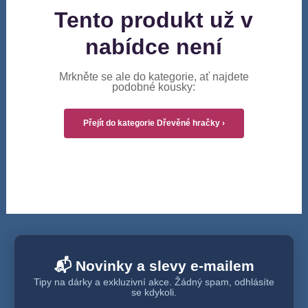
Tento produkt už v
nabídce není
Mrkněte se ale do kategorie, ať najdete
podobné kousky:
Přejít do kategorie Dřevěné hračky ›
📬 Novinky a slevy e-mailem
Tipy na dárky a exkluzivní akce. Žádný spam, odhlásíte
se kdykoli.