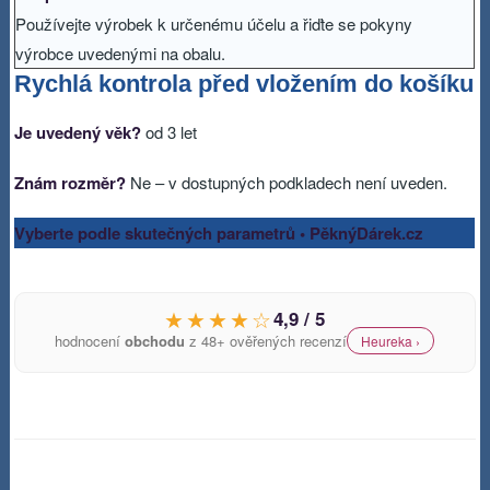
Používejte výrobek k určenému účelu a řiďte se pokyny
výrobce uvedenými na obalu.
Rychlá kontrola před vložením do košíku
Je uvedený věk?
od 3 let
Znám rozměr?
Ne – v dostupných podkladech není uveden.
Vyberte podle skutečných parametrů • PěknýDárek.cz
★★★★☆
4,9 / 5
hodnocení
obchodu
z 48+ ověřených recenzí
Heureka ›