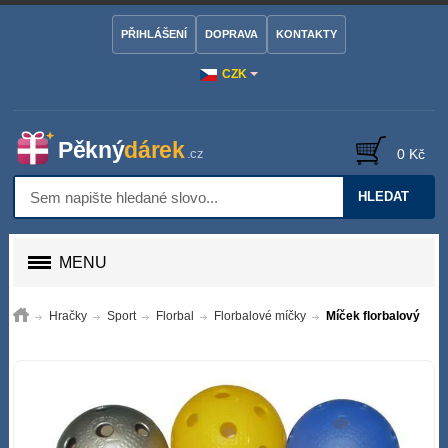
PŘIHLÁŠENÍ
DOPRAVA
KONTAKTY
CZK
0 Kč
HLEDAT
MENU
Hračky
Sport
Florbal
Florbalové míčky
Míček florbalový