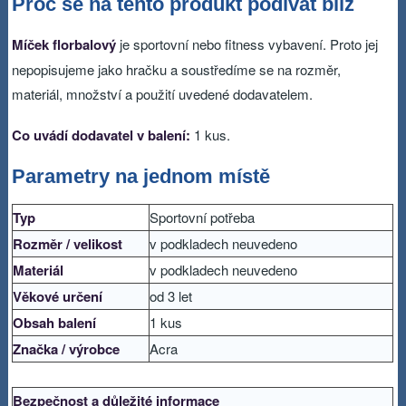
Proč se na tento produkt podívat blíž
Míček florbalový
je sportovní nebo fitness vybavení. Proto jej
nepopisujeme jako hračku a soustředíme se na rozměr,
materiál, množství a použití uvedené dodavatelem.
Co uvádí dodavatel v balení:
1 kus.
Parametry na jednom místě
Typ
Sportovní potřeba
Rozměr / velikost
v podkladech neuvedeno
Materiál
v podkladech neuvedeno
Věkové určení
od 3 let
Obsah balení
1 kus
Značka / výrobce
Acra
Bezpečnost a důležité informace