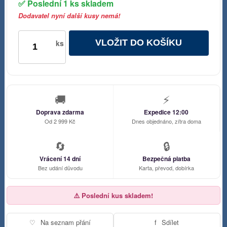
✅ Poslední 1 ks skladem
Dodavatel nyní další kusy nemá!
VLOŽIT DO KOŠÍKU
ks
🚚
⚡
Doprava zdarma
Expedice 12:00
Od 2 999 Kč
Dnes objednáno, zítra doma
🔄
🔒
Vrácení 14 dní
Bezpečná platba
Bez udání důvodu
Karta, převod, dobírka
⚠️ Poslední kus skladem!
♡
Na seznam přání
f
Sdílet