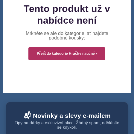
Tento produkt už v
nabídce není
Mrkněte se ale do kategorie, ať najdete
podobné kousky:
Přejít do kategorie Hračky naučné ›
📬 Novinky a slevy e-mailem
Tipy na dárky a exkluzivní akce. Žádný spam, odhlásíte
se kdykoli.