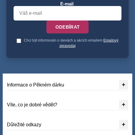
E-mail
ODEBÍRAT
Chci být informován o slevách a akcích emailem
Emailový
zpravodaj
Informace o Pěkném dárku
Víte, co je dobré vědět?
Důležité odkazy