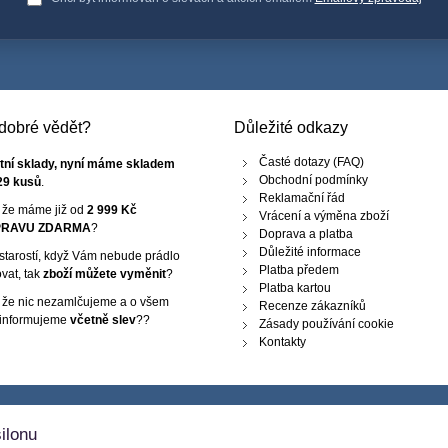
e dobré vědět?
Důležité odkazy
Časté dotazy (FAQ)
tní sklady, nyní máme skladem
Obchodní podmínky
29 kusů
.
Reklamační řád
, že máme již od
2 999 Kč
Vrácení a výměna zboží
RAVU ZDARMA
?
Doprava a platba
Důležité informace
starostí, když Vám nebude prádlo
Platba předem
vat, tak
zboží můžete vyměnit
?
Platba kartou
, že nic nezamlčujeme a o všem
Recenze zákazníků
 informujeme
včetně slev
??
Zásady používání cookie
Kontakty
ilonu