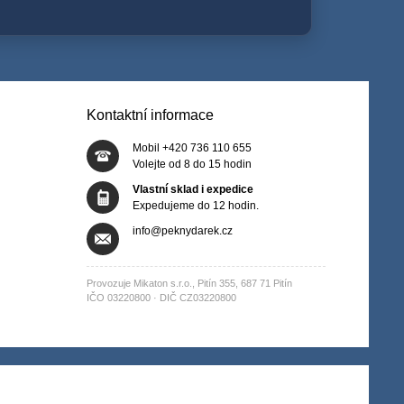
Kontaktní informace
Mobil +420 736 110 655
Volejte od 8 do 15 hodin
Vlastní sklad i expedice
Expedujeme do 12 hodin.
info@peknydarek.cz
Provozuje Mikaton s.r.o., Pitín 355, 687 71 Pitín
IČO 03220800 · DIČ CZ03220800