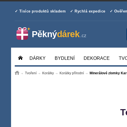
✓ Tisíce produktů skladem
✓ Rychlá expedice
✓ Ověřen
DÁRKY
BYDLENÍ
DEKORACE
TV
Tvoření
Korálky
Korálky přírodní
Minerálové zlomky Karn
T