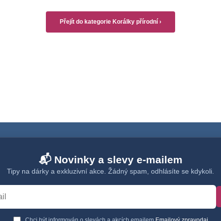
Přejít do kategorie Korálky přírodní ›
📬 Novinky a slevy e-mailem
Tipy na dárky a exkluzivní akce. Žádný spam, odhlásíte se kdykoli.
Chci být informován o slevách a akcích emailem
Emailový zpravodaj