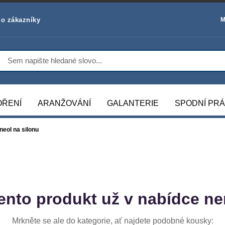
o zákazníky
M
OŘENÍ
ARANŽOVÁNÍ
GALANTERIE
SPODNÍ PR
eol na silonu
ento produkt už v nabídce ne
Mrkněte se ale do kategorie, ať najdete podobné kousky: