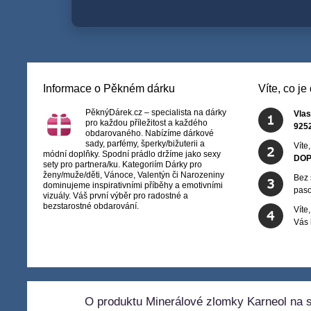
Informace o Pěkném dárku
Víte, co j
PěknýDárek.cz – specialista na dárky
Vlas
pro každou příležitost a každého
925
obdarovaného. Nabízíme dárkové
sady, parfémy, šperky/bižuterii a
Víte
módní doplňky. Spodní prádlo držíme jako sexy
DOP
sety pro partnera/ku. Kategoriím Dárky pro
ženy/muže/děti, Vánoce, Valentýn či Narozeniny
Bez 
dominujeme inspirativními příběhy a emotivními
paso
vizuály. Váš první výběr pro radostné a
bezstarostné obdarování.
Víte
Vás
O produktu Minerálové zlomky Karneol na s