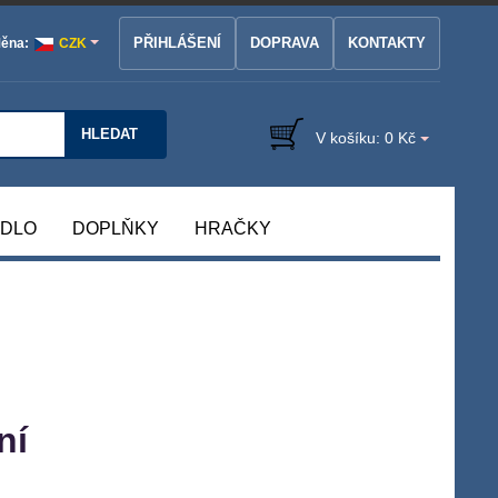
PŘIHLÁŠENÍ
DOPRAVA
KONTAKTY
ěna:
CZK
HLEDAT
V košíku:
0 Kč
ÁDLO
DOPLŇKY
HRAČKY
ní