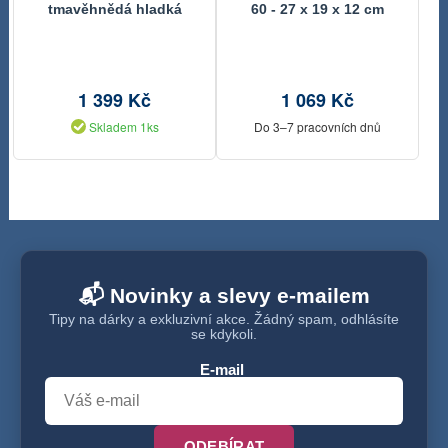
tmavěhnědá hladká
60 - 27 x 19 x 12 cm
velká 0960013
1 399 Kč
1 069 Kč
Skladem 1ks
Do 3–7 pracovních dnů
📬 Novinky a slevy e-mailem
Tipy na dárky a exkluzivní akce. Žádný spam, odhlásíte
se kdykoli.
E-mail
ODEBÍRAT