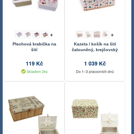
+
+
Plechová krabička na
Kazeta / košík na šití
šití
čalouněný, krejčovský
motiv
119 Kč
1 039 Kč
Skladem 2ks
Do 1–3 pracovních dnů