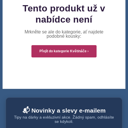
Tento produkt už v
nabídce není
Mrkněte se ale do kategorie, ať najdete
podobné kousky:
Přejít do kategorie Květináče ›
📬 Novinky a slevy e-mailem
Tipy na dárky a exkluzivní akce. Žádný spam, odhlásíte
se kdykoli.