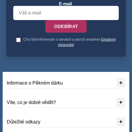
E-mail
ODEBÍRAT
Chci být informován o slevách a akcích emailem
Emailový
zpravodaj
Informace o Pěkném dárku
Víte, co je dobré vědět?
Důležité odkazy