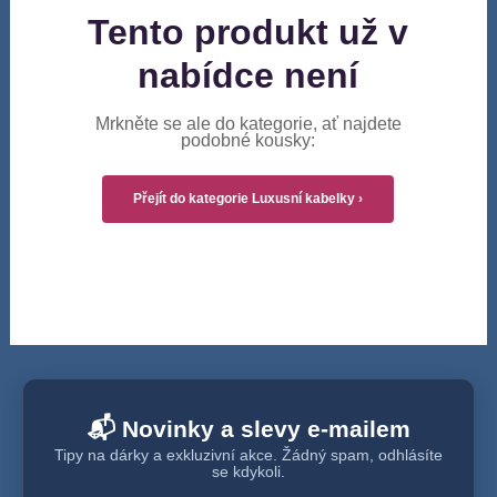
Tento produkt už v
nabídce není
Mrkněte se ale do kategorie, ať najdete
podobné kousky:
Přejít do kategorie Luxusní kabelky ›
📬 Novinky a slevy e-mailem
Tipy na dárky a exkluzivní akce. Žádný spam, odhlásíte
se kdykoli.