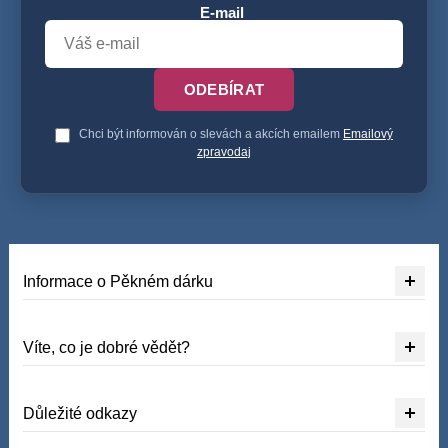
E-mail
ODEBÍRAT
Chci být informován o slevách a akcích emailem
Emailový
zpravodaj
Informace o Pěkném dárku
Víte, co je dobré vědět?
Důležité odkazy