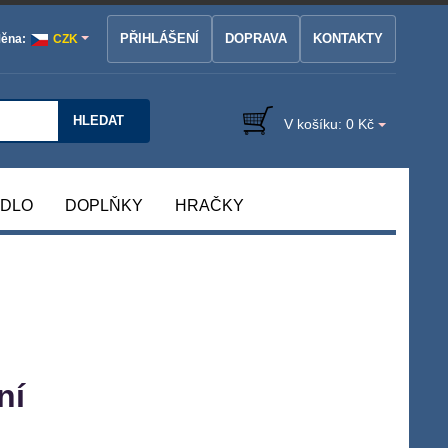
PŘIHLÁŠENÍ
DOPRAVA
KONTAKTY
ěna:
CZK
HLEDAT
V košíku:
0 Kč
ÁDLO
DOPLŇKY
HRAČKY
ní