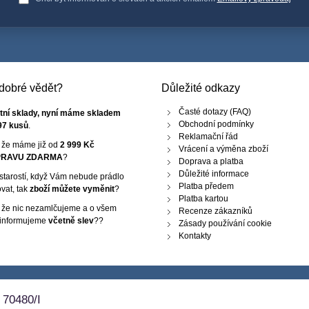
e dobré vědět?
Důležité odkazy
Časté dotazy (FAQ)
tní sklady, nyní máme skladem
Obchodní podmínky
97 kusů
.
Reklamační řád
, že máme již od
2 999 Kč
Vrácení a výměna zboží
RAVU ZDARMA
?
Doprava a platba
Důležité informace
starostí, když Vám nebude prádlo
Platba předem
vat, tak
zboží můžete vyměnit
?
Platba kartou
, že nic nezamlčujeme a o všem
Recenze zákazníků
 informujeme
včetně slev
??
Zásady používání cookie
Kontakty
 70480/I