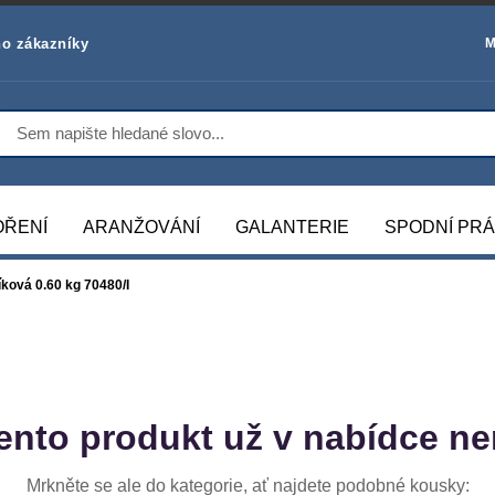
o zákazníky
M
OŘENÍ
ARANŽOVÁNÍ
GALANTERIE
SPODNÍ PR
íková 0.60 kg 70480/I
ento produkt už v nabídce ne
Mrkněte se ale do kategorie, ať najdete podobné kousky: