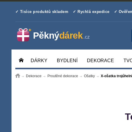
✓ Tisíce produktů skladem
✓ Rychlá expedice
✓ Ověřen
DÁRKY
BYDLENÍ
DEKORACE
TV
Dekorace
Proutěné dekorace
Ošatky
X-ošatka trojúheln
T