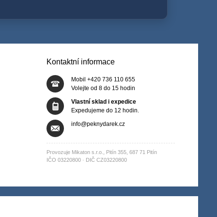
Kontaktní informace
Mobil +420 736 110 655
Volejte od 8 do 15 hodin
Vlastní sklad i expedice
Expedujeme do 12 hodin.
info@peknydarek.cz
Provozuje Mikaton s.r.o., Pitín 355, 687 71 Pitín
IČO 03220800 · DIČ CZ03220800