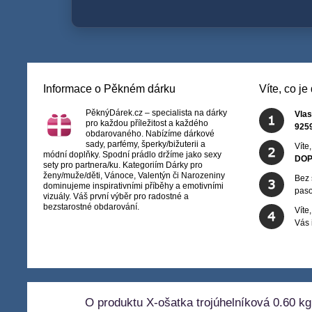
Informace o Pěkném dárku
Víte, co j
PěknýDárek.cz – specialista na dárky
Vlas
pro každou příležitost a každého
925
obdarovaného. Nabízíme dárkové
sady, parfémy, šperky/bižuterii a
Víte
módní doplňky. Spodní prádlo držíme jako sexy
DOP
sety pro partnera/ku. Kategoriím Dárky pro
ženy/muže/děti, Vánoce, Valentýn či Narozeniny
Bez 
dominujeme inspirativními příběhy a emotivními
paso
vizuály. Váš první výběr pro radostné a
bezstarostné obdarování.
Víte
Vás
O produktu X-ošatka trojúhelníková 0.60 kg