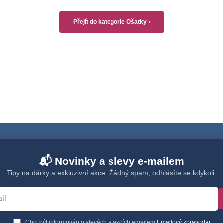
Přejít do kategorie Ošatky ›
📬 Novinky a slevy e-mailem
Tipy na dárky a exkluzivní akce. Žádný spam, odhlásíte se kdykoli.
Chci být informován o slevách a akcích emailem
Emailový zpravodaj