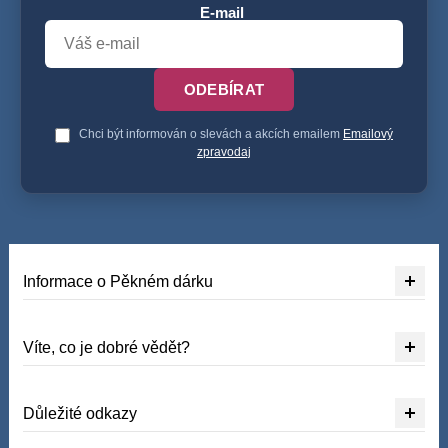
E-mail
ODEBÍRAT
Chci být informován o slevách a akcích emailem
Emailový
zpravodaj
Informace o Pěkném dárku
Víte, co je dobré vědět?
Důležité odkazy