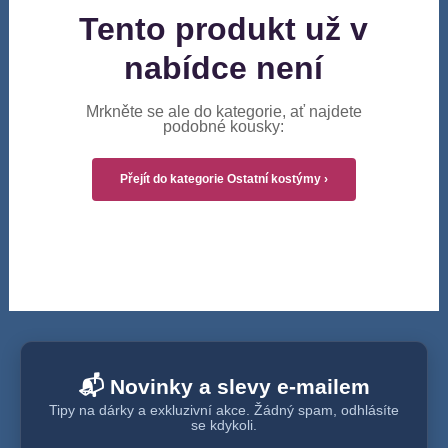
Tento produkt už v
nabídce není
Mrkněte se ale do kategorie, ať najdete
podobné kousky:
Přejít do kategorie Ostatní kostýmy ›
📬 Novinky a slevy e-mailem
Tipy na dárky a exkluzivní akce. Žádný spam, odhlásíte
se kdykoli.