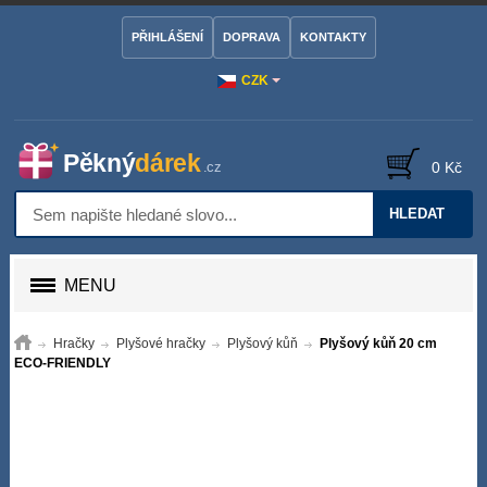
PŘIHLÁŠENÍ
DOPRAVA
KONTAKTY
CZK
0 Kč
HLEDAT
MENU
Hračky
Plyšové hračky
Plyšový kůň
Plyšový kůň 20 cm
ECO-FRIENDLY