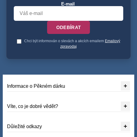
E-mail
ODEBÍRAT
Chci být informován o slevách a akcích emailem
Emailový
zpravodaj
Informace o Pěkném dárku
Víte, co je dobré vědět?
Důležité odkazy