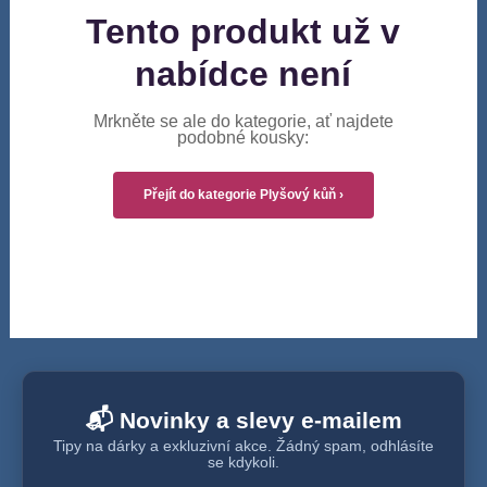
Tento produkt už v
nabídce není
Mrkněte se ale do kategorie, ať najdete
podobné kousky:
Přejít do kategorie Plyšový kůň ›
📬 Novinky a slevy e-mailem
Tipy na dárky a exkluzivní akce. Žádný spam, odhlásíte
se kdykoli.