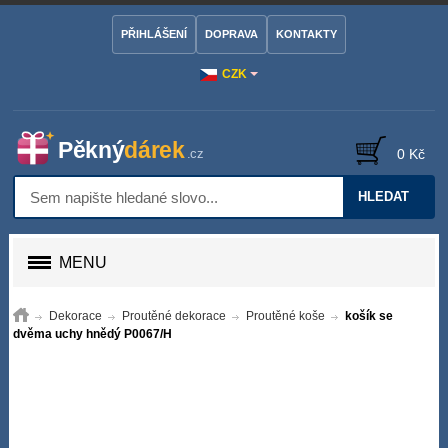
PŘIHLÁŠENÍ
DOPRAVA
KONTAKTY
CZK
0 Kč
HLEDAT
MENU
Dekorace
Proutěné dekorace
Proutěné koše
košík se
dvěma uchy hnědý P0067/H