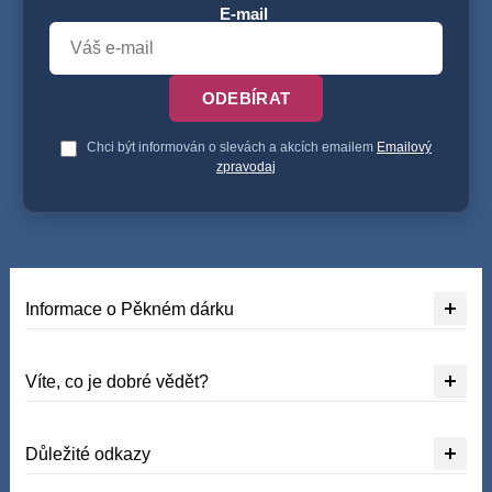
E-mail
ODEBÍRAT
Chci být informován o slevách a akcích emailem
Emailový
zpravodaj
Informace o Pěkném dárku
Víte, co je dobré vědět?
Důležité odkazy