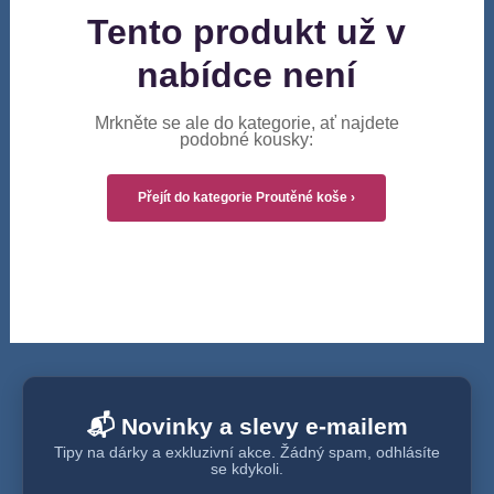
Tento produkt už v
nabídce není
Mrkněte se ale do kategorie, ať najdete
podobné kousky:
Přejít do kategorie Proutěné koše ›
📬 Novinky a slevy e-mailem
Tipy na dárky a exkluzivní akce. Žádný spam, odhlásíte
se kdykoli.