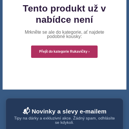
Tento produkt už v
nabídce není
Mrkněte se ale do kategorie, ať najdete
podobné kousky:
Přejít do kategorie Rukavičky ›
📬 Novinky a slevy e-mailem
Tipy na dárky a exkluzivní akce. Žádný spam, odhlásíte
se kdykoli.