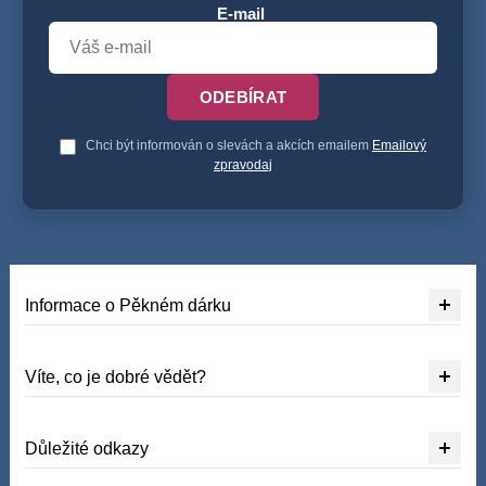
E-mail
ODEBÍRAT
Chci být informován o slevách a akcích emailem
Emailový
zpravodaj
Informace o Pěkném dárku
Víte, co je dobré vědět?
Důležité odkazy