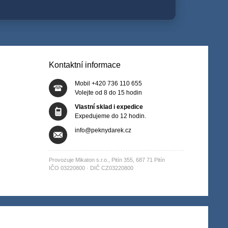
Kontaktní informace
Mobil +420 736 110 655
Volejte od 8 do 15 hodin
Vlastní sklad i expedice
Expedujeme do 12 hodin.
info@peknydarek.cz
Provozuje Mikaton s.r.o., Pitín 355, 687 71 Pitín
IČO 03220800 · DIČ CZ03220800