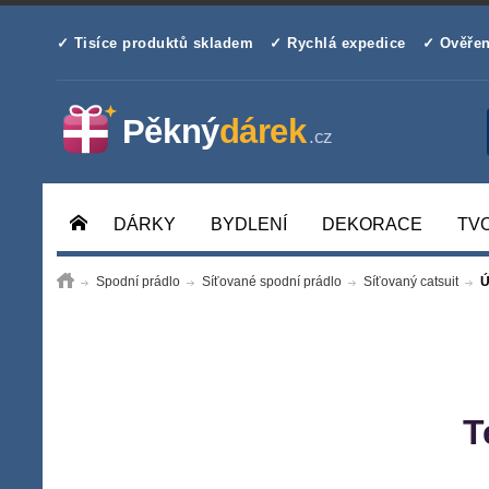
✓ Tisíce produktů skladem
✓ Rychlá expedice
✓ Ověřen
DÁRKY
BYDLENÍ
DEKORACE
TV
Spodní prádlo
Síťované spodní prádlo
Síťovaný catsuit
Ú
T