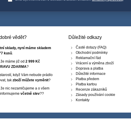
e dobré vědět?
Důležité odkazy
Časté dotazy (FAQ)
tní sklady, nyní máme skladem
Obchodní podmínky
77 kusů
.
Reklamační řád
, že máme již od
2 999 Kč
Vrácení a výměna zboží
RAVU ZDARMA
?
Doprava a platba
Důležité informace
starostí, když Vám nebude prádlo
Platba předem
vat, tak
zboží můžete vyměnit
?
Platba kartou
, že nic nezamlčujeme a o všem
Recenze zákazníků
 informujeme
včetně slev
??
Zásady používání cookie
Kontakty