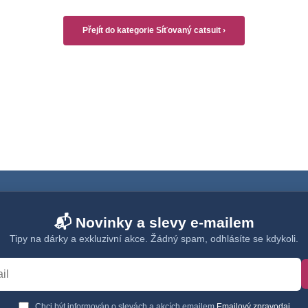
Přejít do kategorie Síťovaný catsuit ›
📬 Novinky a slevy e-mailem
Tipy na dárky a exkluzivní akce. Žádný spam, odhlásíte se kdykoli.
Chci být informován o slevách a akcích emailem
Emailový zpravodaj