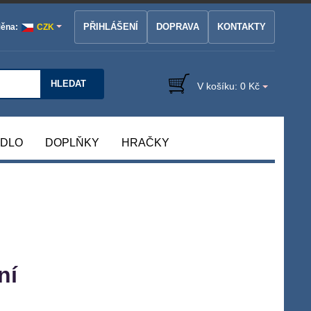
PŘIHLÁŠENÍ
DOPRAVA
KONTAKTY
ěna:
CZK
HLEDAT
V košíku:
0 Kč
ÁDLO
DOPLŇKY
HRAČKY
ní