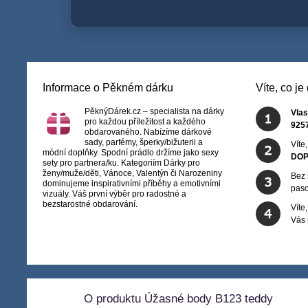
Informace o Pěkném dárku
Víte, co j
PěknýDárek.cz – specialista na dárky
Vlas
pro každou příležitost a každého
925
obdarovaného. Nabízíme dárkové
sady, parfémy, šperky/bižuterii a
Víte
módní doplňky. Spodní prádlo držíme jako sexy
DOP
sety pro partnera/ku. Kategoriím Dárky pro
ženy/muže/děti, Vánoce, Valentýn či Narozeniny
Bez 
dominujeme inspirativními příběhy a emotivními
paso
vizuály. Váš první výběr pro radostné a
bezstarostné obdarování.
Víte
Vás
O produktu Úžasné body B123 teddy