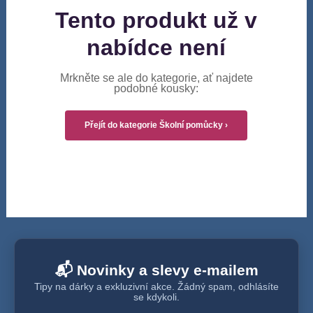
Tento produkt už v
nabídce není
Mrkněte se ale do kategorie, ať najdete
podobné kousky:
Přejít do kategorie Školní pomůcky ›
📬 Novinky a slevy e-mailem
Tipy na dárky a exkluzivní akce. Žádný spam, odhlásíte
se kdykoli.