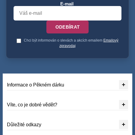
E-mail
ODEBÍRAT
Chci být informován o slevách a akcích emailem
Emailový
zpravodaj
Informace o Pěkném dárku
Víte, co je dobré vědět?
Důležité odkazy