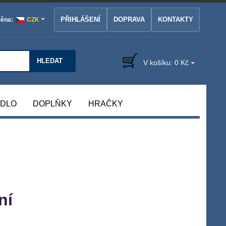
PŘIHLÁŠENÍ
DOPRAVA
KONTAKTY
ěna:
CZK
HLEDAT
V košíku:
0 Kč
ÁDLO
DOPLŇKY
HRAČKY
ní