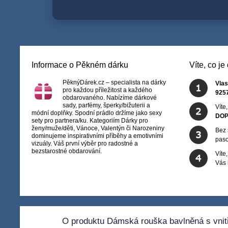
Informace o Pěkném dárku
Víte, co j
PěknýDárek.cz – specialista na dárky
Vlas
pro každou příležitost a každého
925
obdarovaného. Nabízíme dárkové
sady, parfémy, šperky/bižuterii a
Víte
módní doplňky. Spodní prádlo držíme jako sexy
DOP
sety pro partnera/ku. Kategoriím Dárky pro
ženy/muže/děti, Vánoce, Valentýn či Narozeniny
Bez 
dominujeme inspirativními příběhy a emotivními
paso
vizuály. Váš první výběr pro radostné a
bezstarostné obdarování.
Víte
Vás
O produktu Dámská rouška bavlněná s vnit