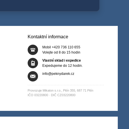
Kontaktní informace
Mobil +420 736 110 655
Volejte od 8 do 15 hodin
Vlastní sklad i expedice
Expedujeme do 12 hodin.
info@peknydarek.cz
Provozuje Mikaton s.r.o., Pitín 355, 687 71 Pitín
IČO 03220800 · DIČ CZ03220800