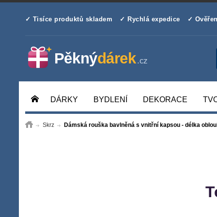
✓ Tisíce produktů skladem
✓ Rychlá expedice
✓ Ověřen
DÁRKY
BYDLENÍ
DEKORACE
TV
Skrz
Dámská rouška bavlněná s vnitřní kapsou - délka obl
T