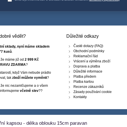
e dobré vědět?
Důležité odkazy
Časté dotazy (FAQ)
tní sklady, nyní máme skladem
Obchodní podmínky
77 kusů
.
Reklamační řád
, že máme již od
2 999 Kč
Vrácení a výměna zboží
RAVU ZDARMA
?
Doprava a platba
Důležité informace
starostí, když Vám nebude prádlo
Platba předem
vat, tak
zboží můžete vyměnit
?
Platba kartou
, že nic nezamlčujeme a o všem
Recenze zákazníků
 informujeme
včetně slev
??
Zásady používání cookie
Kontakty
řní kapsou - délka oblouku 15cm paravan