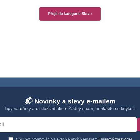
Přejít do kategorie Skrz ›
📬 Novinky a slevy e-mailem
Tipy na dárky a exkluzivní akce. Žádný spam, odhlásíte se kdykoli.
Chci být informován o slevách a akcích emailem
Emailový zpravodaj