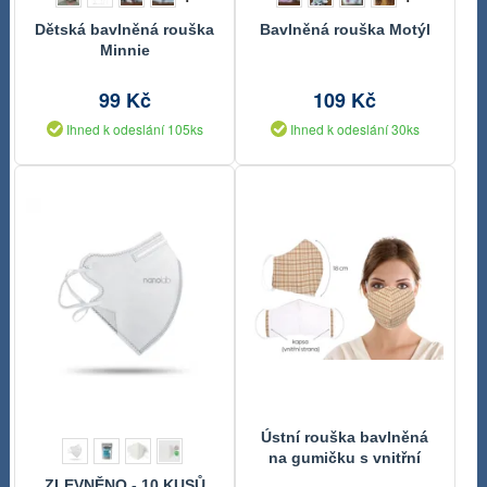
Dětská bavlněná rouška
Bavlněná rouška Motýl
Minnie
99 Kč
109 Kč
Ihned k odeslání 105ks
Ihned k odeslání 30ks
Ústní rouška bavlněná
na gumičku s vnitřní
kapsou - délka oblouku
ZLEVNĚNO - 10 KUSŮ