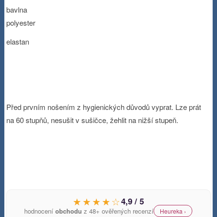
bavlna
polyester
elastan
Před prvním nošením z hygienických důvodů vyprat. Lze prát
na 60 stupňů, nesušit v sušičce, žehlit na nižší stupeň.
★★★★☆
4,9 / 5
hodnocení
obchodu
z 48+ ověřených recenzí
Heureka ›