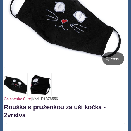
🔍 Zvětšit
Galanterka
|
Skrz
|
Kód:
P1878556
Rouška s pruženkou za uši kočka -
2vrstvá