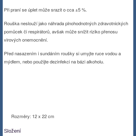
Při praní se úplet může srazit o cca ±5 %.
Rouška neslouží jako náhrada plnohodnotných zdravotnických
pomůcek či respirátorů, avšak může snížit riziko přenosu
virových onemocnění.
Před nasazením i sundáním roušky si umyjte ruce vodou a
mýdlem, nebo použijte dezinfekci na bázi alkoholu.
Rozměry: 12 x 22 cm
Složení