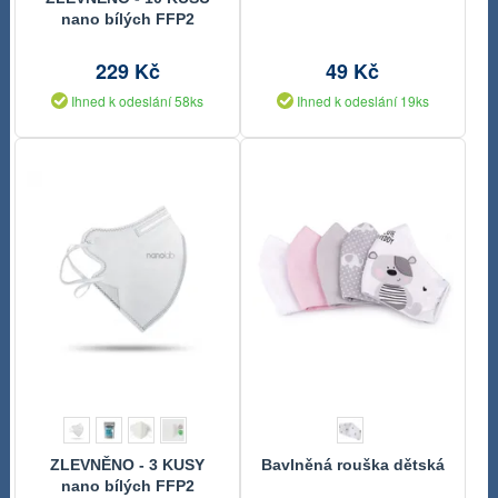
18cm béžová mřížka
nano bílých FFP2
velikost L lehké
229 Kč
49 Kč
Ihned k odeslání 58ks
Ihned k odeslání 19ks
ZLEVNĚNO - 3 KUSY
Bavlněná rouška dětská
nano bílých FFP2