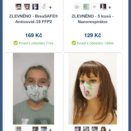
+
+
ZLEVNĚNO - BreaSAFE®
ZLEVNĚNO - 5 kusů -
Anticovid-19 FFP2
Nanorespirátor
Nanorespirátor - 3 kusy
SPURTEX® V100 FFP2
NR
169 Kč
129 Kč
Ihned k odeslání 71ks
Ihned k odeslání 146ks
+
+