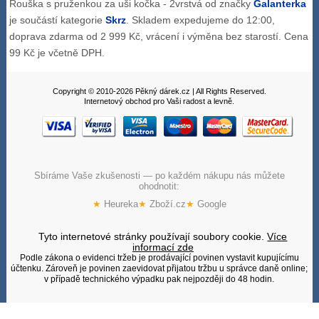
Rouška s pruženkou za uši kočka - 2vrstvá od značky
Galanterka
je součástí kategorie
Skrz
. Skladem expedujeme do 12:00,
doprava zdarma od 2 999 Kč, vrácení i výměna bez starostí. Cena
99 Kč je včetně DPH.
Copyright © 2010-2026 Pěkný dárek.cz | All Rights Reserved.
Internetový obchod pro Vaši radost a levně.
Sbíráme Vaše zkušenosti — po každém nákupu nás můžete
ohodnotit:
★
Heureka
★
Zboží.cz
★
Google
Tyto internetové stránky používají soubory cookie.
Více
informací zde
Podle zákona o evidenci tržeb je prodávající povinen vystavit kupujícímu
účtenku. Zároveň je povinen zaevidovat přijatou tržbu u správce daně online;
v případě technického výpadku pak nejpozději do 48 hodin.