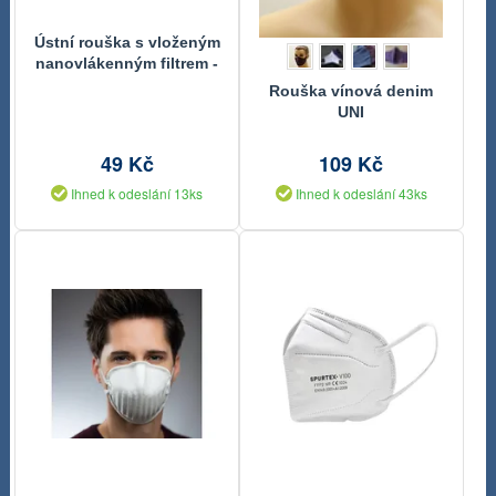
Ústní rouška s vloženým
nanovlákenným filtrem -
fialová 1335/201
Rouška vínová denim
UNI
49 Kč
109 Kč
Ihned k odeslání 13ks
Ihned k odeslání 43ks