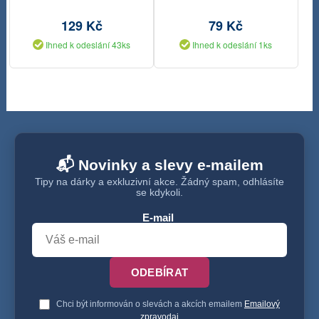
velikost L lehké
129 Kč
79 Kč
Ihned k odeslání 43ks
Ihned k odeslání 1ks
📬 Novinky a slevy e-mailem
Tipy na dárky a exkluzivní akce. Žádný spam, odhlásíte
se kdykoli.
E-mail
ODEBÍRAT
Chci být informován o slevách a akcích emailem
Emailový
zpravodaj