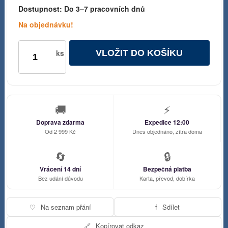
Dostupnost:
Do 3–7 pracovních dnů
Na objednávku!
VLOŽIT DO KOŠÍKU
ks
🚚
⚡
Doprava zdarma
Expedice 12:00
Od 2 999 Kč
Dnes objednáno, zítra doma
🔄
🔒
Vrácení 14 dní
Bezpečná platba
Bez udání důvodu
Karta, převod, dobírka
♡
Na seznam přání
f
Sdílet
🔗
Kopírovat odkaz