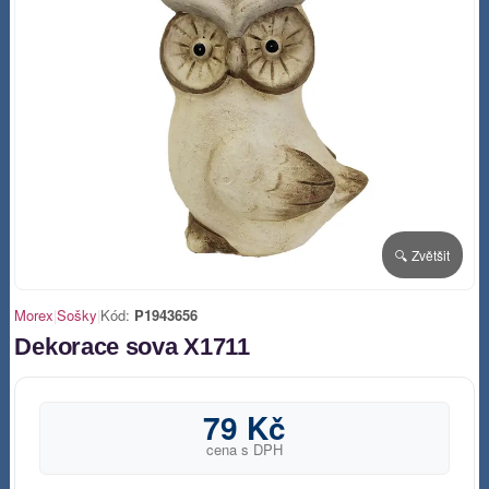
🔍 Zvětšit
Morex
|
Sošky
|
Kód:
P1943656
Dekorace sova X1711
79 Kč
cena s DPH