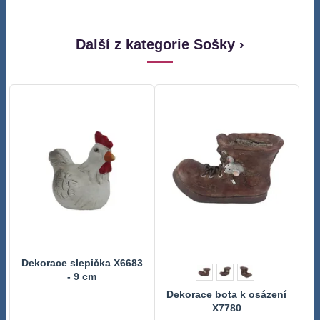
Další z kategorie Sošky ›
Dekorace slepička X6683
- 9 cm
Dekorace bota k osázení
X7780