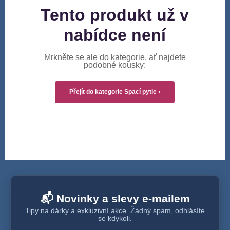
Tento produkt už v
nabídce není
Mrkněte se ale do kategorie, ať najdete
podobné kousky:
Přejít do kategorie Spací pytle ›
📬 Novinky a slevy e-mailem
Tipy na dárky a exkluzivní akce. Žádný spam, odhlásíte
se kdykoli.