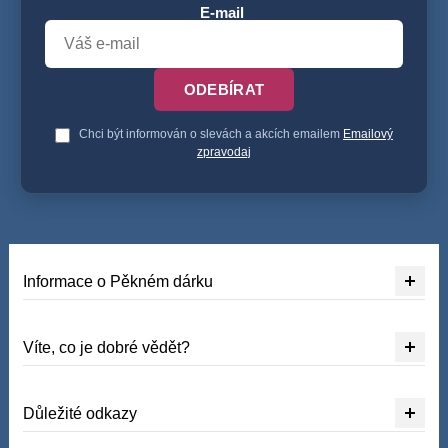
E-mail
ODEBÍRAT
Chci být informován o slevách a akcích emailem
Emailový
zpravodaj
Informace o Pěkném dárku
Víte, co je dobré vědět?
Důležité odkazy