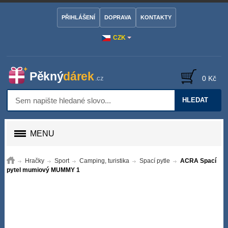
PŘIHLÁŠENÍ
DOPRAVA
KONTAKTY
CZK
0 Kč
HLEDAT
MENU
Hračky
Sport
Camping, turistika
Spací pytle
ACRA Spací
pytel mumiový MUMMY 1