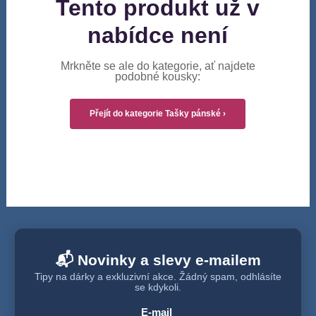
Tento produkt už v
nabídce není
Mrkněte se ale do kategorie, ať najdete
podobné kousky:
Přejít do kategorie Tašky pánské ›
📬 Novinky a slevy e-mailem
Tipy na dárky a exkluzivní akce. Žádný spam, odhlásíte
se kdykoli.
E-mail