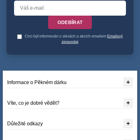
ODEBÍRAT
Chci být informován o slevách a akcích emailem
Emailový
zpravodaj
Informace o Pěkném dárku
Víte, co je dobré vědět?
Důležité odkazy