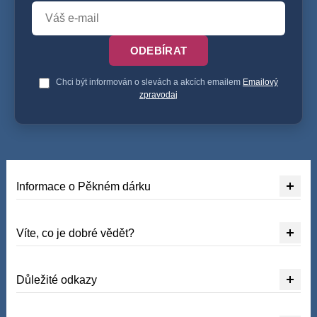
ODEBÍRAT
Chci být informován o slevách a akcích emailem
Emailový
zpravodaj
Informace o Pěkném dárku
Víte, co je dobré vědět?
Důležité odkazy