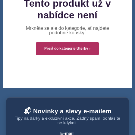
Tento produkt už v
nabídce není
Mrkněte se ale do kategorie, ať najdete
podobné kousky:
Přejít do kategorie Utěrky ›
📬 Novinky a slevy e-mailem
Tipy na dárky a exkluzivní akce. Žádný spam, odhlásíte
se kdykoli.
E-mail