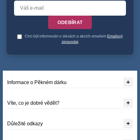
ODEBÍRAT
Chci být informován o slevách a akcích emailem
Emailový
zpravodaj
Informace o Pěkném dárku
Víte, co je dobré vědět?
Důležité odkazy