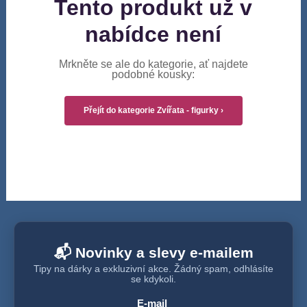
Tento produkt už v
nabídce není
Mrkněte se ale do kategorie, ať najdete
podobné kousky:
Přejít do kategorie Zvířata - figurky ›
📬 Novinky a slevy e-mailem
Tipy na dárky a exkluzivní akce. Žádný spam, odhlásíte
se kdykoli.
E-mail